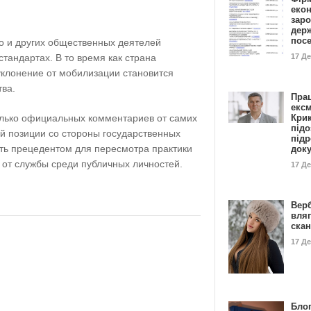
еко
заро
дер
пос
о и других общественных деятелей
17 Д
тандартах. В то время как страна
уклонение от мобилизации становится
ва.
Пра
ексм
Кри
лько официальных комментариев от самих
підо
й позиции со стороны государственных
підр
ать прецедентом для пересмотра практики
док
 от службы среди публичных личностей.
17 Д
Вер
вля
ска
17 Д
Блог