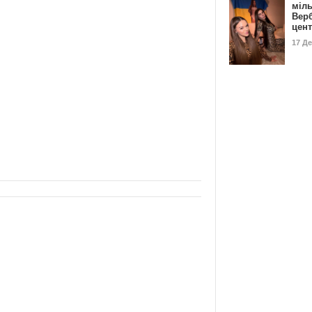
міл
Вер
цен
17 Д