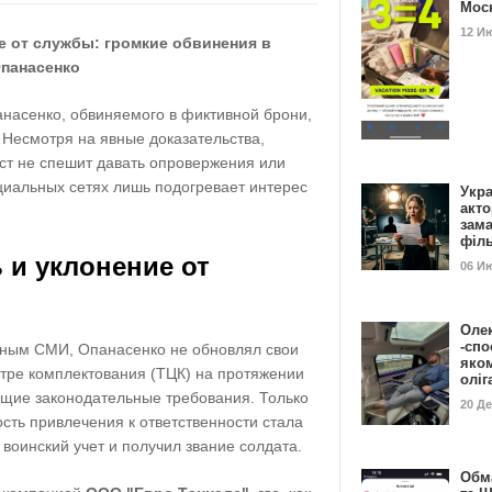
Мос
12 И
е от службы: громкие обвинения в
Опанасенко
анасенко, обвиняемого в фиктивной брони,
 Несмотря на явные доказательства,
т не спешит давать опровержения или
оциальных сетях лишь подогревает интерес
Укра
акт
зам
філ
 и уклонение от
06 И
Оле
-спо
нным СМИ, Опанасенко не обновлял свои
яко
тре комплектования (ТЦК) на протяжении
олі
ющие законодательные требования. Только
20 Д
ость привлечения к ответственности стала
 воинский учет и получил звание солдата.
Обм