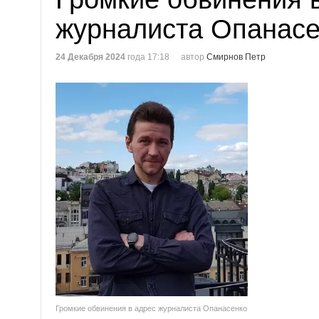
журналиста Опанасе
24 Декабря 2024
года 17:18
автор
Смирнов Петр
Громкие обвинения в адрес журналиста Опанасенко