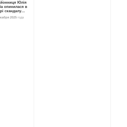
ьйонниця Юлія
ба опинилася в
трі скандалу…
екабря 2025
года