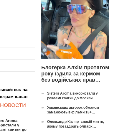
Блогерка Алхім протягом
року їздила за кермом
без водійських прав…
ывайтесь на
Sisters Aroma використали у
леграм-канал
рекламі квитки до Москви…
 НОВОСТИ
Українських акторок обманом
заманюють в фільми 18+…
ers Aroma
Олександр Кізляр -спосіб життя,
ористали у
якому позаздрить олігарх…
амі квитки до