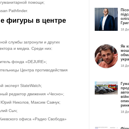
 гуманитарной помощи;
Пісо
an Pathfinder.
підс
оліг
е фигуры в центре
Гри
18 Д
ной службы затронули и других
Як к
ектора и медиа. Среди них:
мош
обм
укр
дитель фонда «DEJURE»;
18 Д
ительницы Центра противодействия
Гума
й эксперт StateWatch;
прод
авто
вный редактор движения «Чесно»;
війн
опи
 Юрий Николов, Максим Савчук;
рин
алий Сыч;
18 Д
 Киевского офиса «Радио Свобода»
Фір