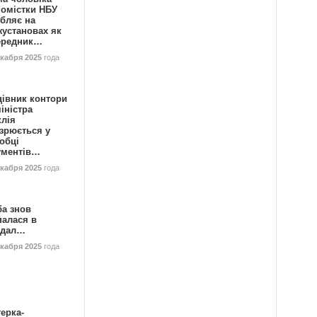
номістки НБУ
бляє на
жустановах як
ередник…
екабря 2025
года
цівник контори
іністра
клія
зрюється у
обці
ументів…
екабря 2025
года
ба знов
палася в
ндал…
екабря 2025
года
ерка-