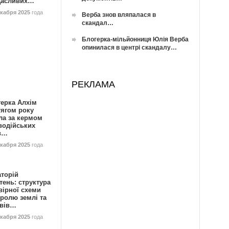
Щасливих…
екабря 2025
года
Верба знов вляпалася в
скандал…
Блогерка-мільйонниця Юлія Верба
опинилася в центрі скандалу…
РЕКЛАМА
герка Алхім
тягом року
ла за кермом
водійських
в…
екабря 2025
года
аторій
ень: структура
вірної схеми
ролю землі та
ивів…
екабря 2025
года