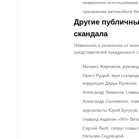
незаконное использование
присвоение автомобиля Niss
Другие публичны
скандала
Обвинения в уклонении от воен
представителей гражданского с
Михаил Жернаков, руково
Орест Рудый, муж соучред
коррупции Дарьи Каленюк;
Александр Леменов, главны
Александр Салиженко, гла
журналисты Юрий Бутусов,
главред издания «NV» Вит
Сергей Якоб, супруг главы
Наталии Седлецкой.