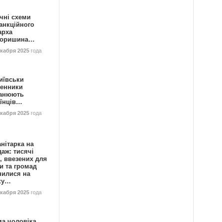
чні схеми
анкційного
арха
горишина…
екабря 2025
года
иївськи
енники
анюють
аїнців…
екабря 2025
года
нітарка на
аж: тисячі
, ввезених для
и та громад
нилися на
ку…
екабря 2025
года
ма чоловіка