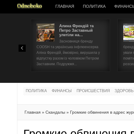
ГЛАВНАЯ
ПОЛИТИКА
ФИНАНС
Алина Френдій та
Петро Заставный
улетіли на...
Засновниця бренду
COOSH та українська інфлюенсерка
бренд 
Аліна Френдій, ймовірно, вирушила у
уваги 
відпустку разом із чоловіком Петром
поміти
Заставним. Подружжя...
розсил
ПОЛИТИКА
ФИНАНСЫ
ПРОИСШЕСТВИЯ
ЗДОРОВЬ
Главная
»
Скандалы
»
Громкие обвинения в адрес жу
Громкие обвинения 