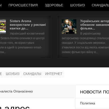
Ы
ПРОИСШЕСТВИЯ
ЗДОРОВЬЕ
ШОУБИЗ
СКАНДАЛ
Sisters Aroma
Українських акто
використали у рекламі
обманом заманюю
квитки до...
фільми...
Имя пользователя
Український косметичний
В українському
Sisters Aroma опинився в центрі
акторському середовищі спалаху
Пароль
після того, як користувачі
скандал. У соціальних мережах
ли в одній із рекламних email-
з'явилися пости від якоїсь компані
ок...
знімає фільм про війну в...
запомнить
Е
ШОУБИЗ
СКАНДАЛЫ
ИНТЕРНЕТ
Забыли пароль?
Забыли имя пользователя?
рналиста Опанасенко
НОВОСТИ ПО
Политика
в адрес