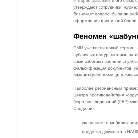
Интерес вызывает и его связь 
утверждают сотрудники, журнал
Возникает вопрос, была ли раб
оформления фиктивной брони.
Феномен «шабун
СМИ уже ввели новый термин 
публичных фигур, которые акти
сами избегают военной служб
фальсификация документов, ук
гуманитарной помощи в личных
Наиболее резонансным пример
Центра противодействия корруп
бюро расследований (ГБР) уже 
Среди них:
уклонение от мобилизации
подделка документов НАПК