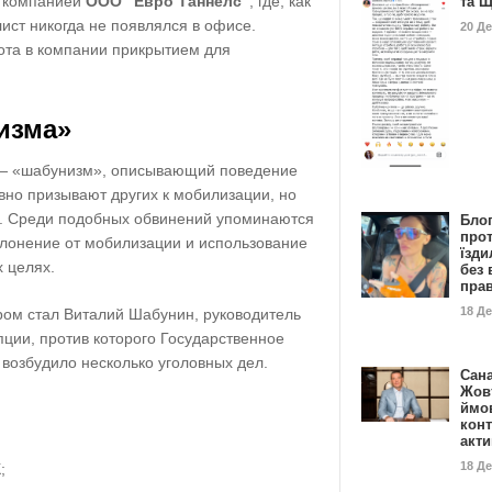
с компанией
ООО "Евро Таннелс"
, где, как
та 
ист никогда не появлялся в офисе.
20 Д
ота в компании прикрытием для
изма»
— «шабунизм», описывающий поведение
вно призывают других к мобилизации, но
ы. Среди подобных обвинений упоминаются
Бло
про
лонение от мобилизации и использование
їзди
 целях.
без 
пра
18 Д
ом стал Виталий Шабунин, руководитель
ции, против которого Государственное
возбудило несколько уголовных дел.
Сан
Жовт
ймо
конт
;
акт
18 Д
;