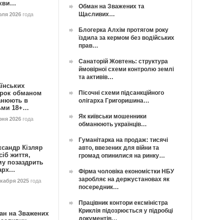
кви…
Обман на Зважених та
Щасливих…
юля 2026
года
Блогерка Алхім протягом року
їздила за кермом без водійських
прав…
Санаторій Жовтень: структура
ймовірної схеми контролю землі
та активів…
їнських
Пісочні схеми підсанкційного
орок обманом
анюють в
олігарха Григоришина…
ьми 18+…
Як київськи мошенники
юня 2026
года
обманюють українців…
Гуманітарка на продаж: тисячі
ксандр Кізляр
авто, ввезених для війни та
сіб життя,
громад опинилися на ринку…
му позаздрить
гарх…
Фірма чоловіка економістки НБУ
заробляє на держустановах як
екабря 2025
года
посередник…
Працівник контори ексміністра
Криклія підозрюється у підробці
ан на Зважених
документів…