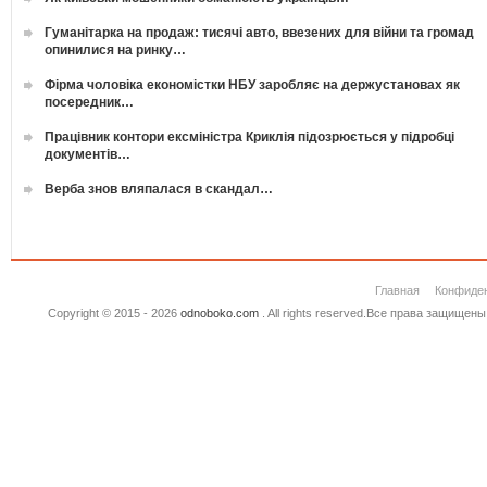
Гуманітарка на продаж: тисячі авто, ввезених для війни та громад
опинилися на ринку…
Фірма чоловіка економістки НБУ заробляє на держустановах як
посередник…
Працівник контори ексміністра Криклія підозрюється у підробці
документів…
Верба знов вляпалася в скандал…
Главная
Конфиде
Copyright © 2015 - 2026
odnoboko.com
. All rights reserved.Все права защище