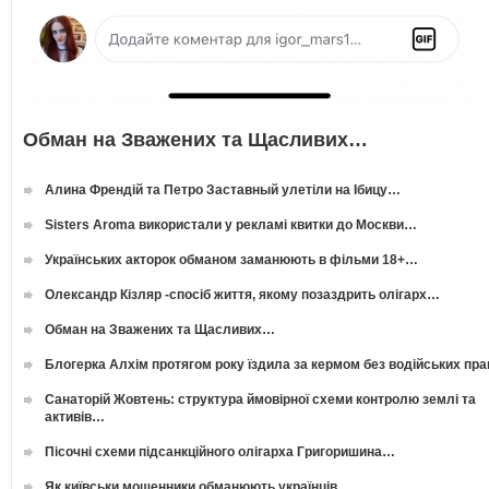
Обман на Зважених та Щасливих…
Алина Френдій та Петро Заставный улетіли на Ібицу…
Sisters Aroma використали у рекламі квитки до Москви…
Українських акторок обманом заманюють в фільми 18+…
Олександр Кізляр -спосіб життя, якому позаздрить олігарх…
Обман на Зважених та Щасливих…
Блогерка Алхім протягом року їздила за кермом без водійських пр
Санаторій Жовтень: структура ймовірної схеми контролю землі та
активів…
Пісочні схеми підсанкційного олігарха Григоришина…
Як київськи мошенники обманюють українців…