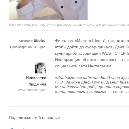
Финалист «Мастер Шеф Дети» стал младшим участником кулинарной ассоциац
Финалист «Мастер Шеф Дети», которо
Категория
Шоубиз
чтобы дойти до супер-финала, Даня К
Просмотренно 3418 раз
кулинарной ассоциации WEST CHEF G
Информация об этом появилась на ли
социальной сети Инстаграмм.
«
Знайомтеся наймолодший член кулі
Николаева
/ ГО "Західна Шеф Група", Данил Кива (
Людмила
Ми надзвичайно раді, що наша справ
www.odnoboko.com
талановитими кухарями
», - гласит з
Поделиться этой новостью: