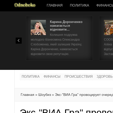
ГЛАВНАЯ
ПОЛИТИКА
ФИНАНС
Карина Доронченко
намагається
відновити...
Колишня подружка
молодого бізнесмена Олександра
COOSH
Слобоженка, який залишив Україну,
Аліна
Каріна Доронченко, намагається
відпус
відновити свою репутацію.
Заста
ПОЛИТИКА
ФИНАНСЫ
ПРОИСШЕСТВИЯ
ЗДОРОВЬ
Главная
»
Шоубиз
»
Экс-"ВИА Гра" провоцирует очере
Экс-"ВИА Гра" прово