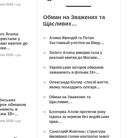
юля 2026
года
Обман на Зважених та
Щасливих…
ers Aroma
Алина Френдій та Петро
ористали у
Заставный улетіли на Ібицу…
амі квитки до
кви…
Sisters Aroma використали у
юля 2026
года
рекламі квитки до Москви…
Українських акторок обманом
заманюють в фільми 18+…
Олександр Кізляр -спосіб життя,
якому позаздрить олігарх…
Обман на Зважених та
їнських
Щасливих…
орок обманом
анюють в
Блогерка Алхім протягом року
ьми 18+…
їздила за кермом без водійських
юня 2026
года
прав…
Санаторій Жовтень: структура
ймовірної схеми контролю землі