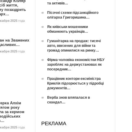
ксандр Кізляр
та активів…
сіб життя,
му позаздрить
Пісочні схеми підсанкційного
гарх…
олігарха Григоришина…
екабря 2025
года
Як київськи мошенники
обманюють українців…
ан на Зважених
Гуманітарка на продаж: тисячі
Щасливих…
авто, ввезених для війни та
громад опинилися на ринку…
екабря 2025
года
Фірма чоловіка економістки НБУ
заробляє на держустановах як
посередник…
Працівник контори ексміністра
Криклія підозрюється у підробці
документів…
Верба знов вляпалася в
скандал…
герка Алхім
тягом року
ла за кермом
водійських
в…
РЕКЛАМА
екабря 2025
года