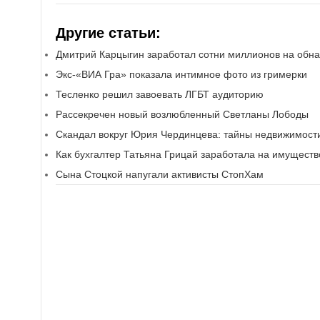
Другие статьи:
Дмитрий Карцыгин заработал сотни миллионов на обн
Экс-«ВИА Гра» показала интимное фото из гримерки
Тесленко решил завоевать ЛГБТ аудиторию
Рассекречен новый возлюбленный Светланы Лободы
Скандал вокруг Юрия Чердинцева: тайны недвижимост
Как бухгалтер Татьяна Грицай заработала на имуществ
Сына Стоцкой напугали активисты СтопХам