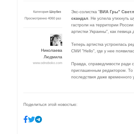
Экс-солистка "
ВИА Гры" Свет
Категория
Шоубиз
скандал
. Не успела утихнуть ш
Просмотренно 4060 раз
гастроли на территории Росси
артистки Украины", как певица
Теперь артистка устроилась ре
Николаева
СМИ "
Hello
", где у нее появил
Людмила
www.odnoboko.com
Правда, справедливости ради с
приглашенным редактором. То 
последствия даже временного у
Поделиться этой новостью: