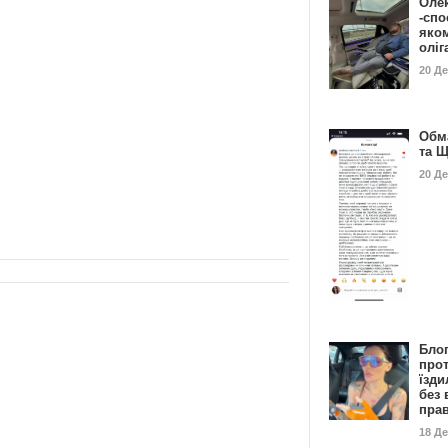
Оле
-спо
яко
олі
20 Д
Обм
та 
20 Д
Бло
про
їзди
без 
пра
18 Д