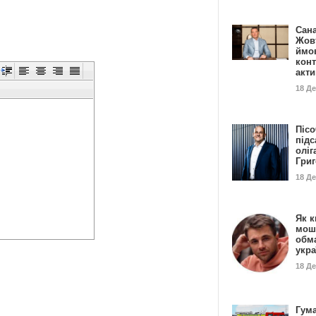
Сан
Жовт
ймо
конт
акт
18 Д
Пісо
підс
оліг
Гри
18 Д
Як к
мош
обм
укр
18 Д
Гума