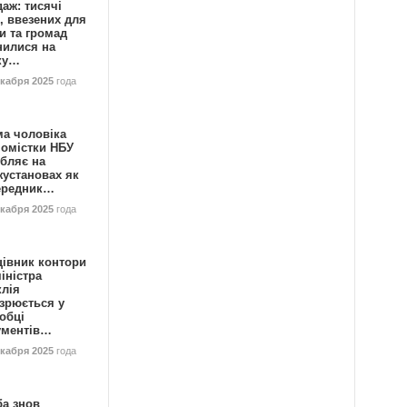
аж: тисячі
, ввезених для
и та громад
нилися на
ку…
екабря 2025
года
ма чоловіка
номістки НБУ
бляє на
жустановах як
ередник…
екабря 2025
года
цівник контори
іністра
клія
зрюється у
обці
ументів…
екабря 2025
года
ба знов