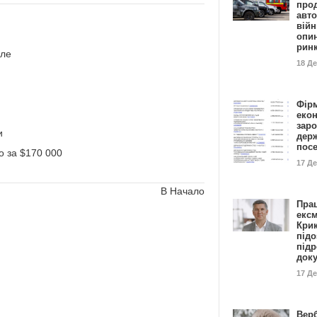
прод
авто
війн
опи
рин
але
18 Д
Фір
еко
заро
и
дер
пос
о за $170 000
17 Д
В Начало
Пра
ексм
Кри
підо
підр
док
17 Д
Вер