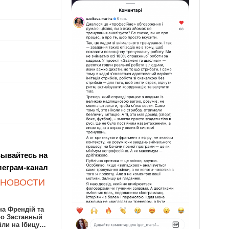
ывайтесь на
леграм-канал
 НОВОСТИ
а Френдій та
ро Заставный
іли на Ібицу…