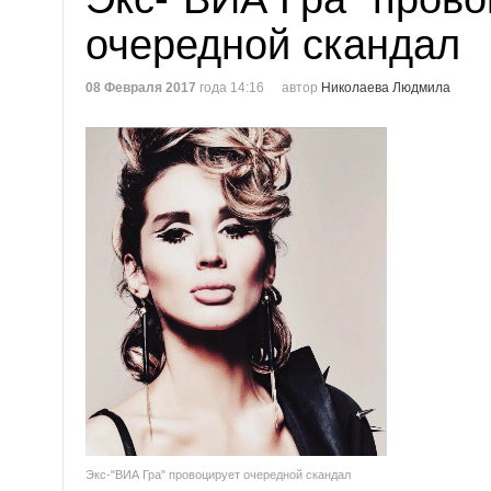
очередной скандал
08 Февраля 2017
года 14:16
автор
Николаева Людмила
Экс-"ВИА Гра" провоцирует очередной скандал