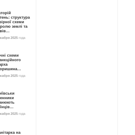
аторій
ень: структура
вірної схеми
ролю землі та
ивів…
екабря 2025
года
чні схеми
анкційного
арха
горишина…
екабря 2025
года
иївськи
енники
анюють
аїнців…
екабря 2025
года
нітарка на