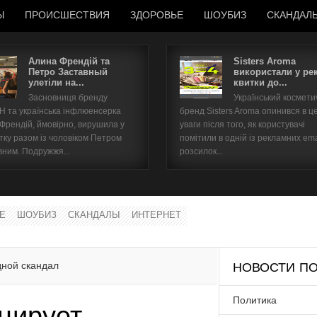
Ы
ПРОИСШЕСТВИЯ
ЗДОРОВЬЕ
ШОУБИЗ
СКАНДАЛ
Алина Френдій та
Sisters Aroma
Петро Заставный
використали у ре
улетіли на...
квитки до...
Имя пользователя
Засновниця бренду
Український космет
 та українська інфлюенсерка
бренд Sisters Aroma опинився в ц
Пароль
 Френдій, ймовірно, вирушила у
уваги після того, як користувачі
тку разом із чоловіком Петром
помітили в одній із рекламних ema
вним. Подружжя...
розсилок...
запомнить
Е
ШОУБИЗ
СКАНДАЛЫ
ИНТЕРНЕТ
Забыли пароль?
Забыли имя пользователя?
дной скандал
НОВОСТИ ПО
Политика
цирует