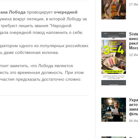
17 И
лана Лобода
провоцирует
очередной
умиха вокруг петиции, в которой Лободу за
и требуют лишить звания "Народной
 дала очередной повод напомнить о себе.
Sist
вик
рекл
дактором одного из популярных российских
Мос
ась даже собственная колонка.
12 И
тоит заметить, что Лобода является
есть это временная должность. При этом
частия предсказать достаточно сложно.
Укра
акт
зам
філ
06 И