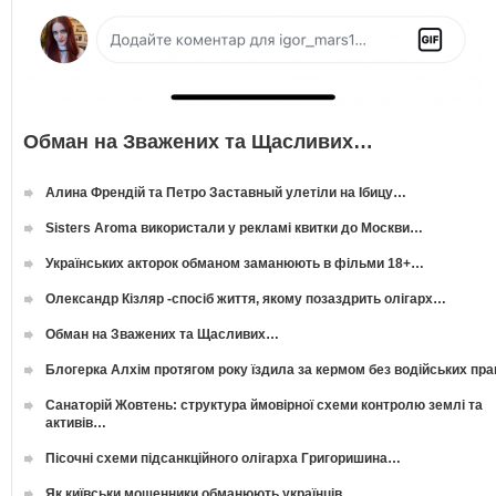
Обман на Зважених та Щасливих…
Алина Френдій та Петро Заставный улетіли на Ібицу…
Sisters Aroma використали у рекламі квитки до Москви…
Українських акторок обманом заманюють в фільми 18+…
Олександр Кізляр -спосіб життя, якому позаздрить олігарх…
Обман на Зважених та Щасливих…
Блогерка Алхім протягом року їздила за кермом без водійських пр
Санаторій Жовтень: структура ймовірної схеми контролю землі та
активів…
Пісочні схеми підсанкційного олігарха Григоришина…
Як київськи мошенники обманюють українців…