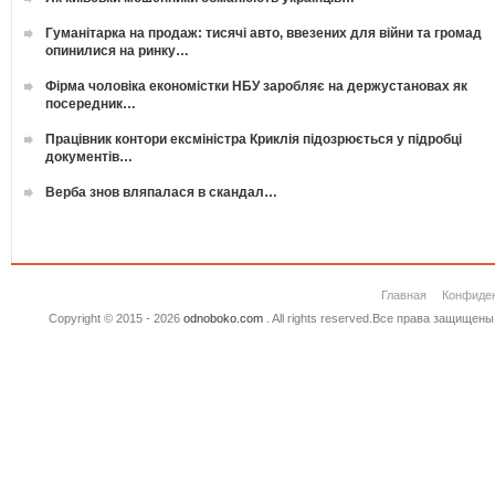
Гуманітарка на продаж: тисячі авто, ввезених для війни та громад
опинилися на ринку…
Фірма чоловіка економістки НБУ заробляє на держустановах як
посередник…
Працівник контори ексміністра Криклія підозрюється у підробці
документів…
Верба знов вляпалася в скандал…
Главная
Конфиде
Copyright © 2015 - 2026
odnoboko.com
. All rights reserved.Все права защище