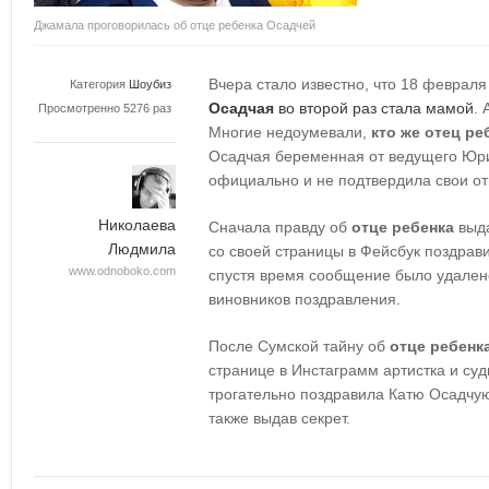
Джамала проговорилась об отце ребенка Осадчей
Вчера стало известно, что 18 февра
Категория
Шоубиз
Осадчая
во второй раз стала мамой
. 
Просмотренно 5276 раз
Многие недоумевали,
кто же отец ре
Осадчая беременная от ведущего Юрия
официально и не подтвердила свои о
Николаева
Сначала правду об
отце ребенка
выда
Людмила
со своей страницы в Фейсбук поздрав
www.odnoboko.com
спустя время сообщение было удалено
виновников поздравления.
После Сумской тайну об
отце ребенк
странице в Инстаграмм артистка и суд
трогательно поздравила Катю Осадчу
также выдав секрет.