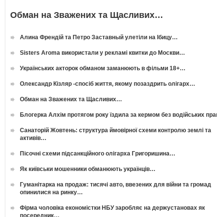
Обман на Зважених та Щасливих…
Алина Френдій та Петро Заставный улетіли на Ібицу…
Sisters Aroma використали у рекламі квитки до Москви…
Українських акторок обманом заманюють в фільми 18+…
Олександр Кізляр -спосіб життя, якому позаздрить олігарх…
Обман на Зважених та Щасливих…
Блогерка Алхім протягом року їздила за кермом без водійських пр
Санаторій Жовтень: структура ймовірної схеми контролю землі та
активів…
Пісочні схеми підсанкційного олігарха Григоришина…
Як київськи мошенники обманюють українців…
Гуманітарка на продаж: тисячі авто, ввезених для війни та громад
опинилися на ринку…
Фірма чоловіка економістки НБУ заробляє на держустановах як
посередник…