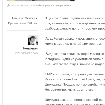
Дети политиков устроили беспорядки в центре Киева
В центре Киева группа неизвестных у
Категория
Скандалы
представление, сопровождавшееся пе
Просмотренно 1801 раз
разбрасыванием денег и громким про
Их действия вызвали возмущение, осо
мимо мемориала погибшим воинам, пр
Редакция
www.odnoboko.com
Видеозаписи своих выходок молодые 
Instagram. Один из участников заявил,
вмешательство будет "наказано подарк
СМИ сообщили, что среди участников
Исаенко, а также Николай Цимидан, 
Цимидана. Правда, по имеющейся у н
Но, возможно, мы знаем не все.
Цимидан известен неоднозначной реп
утверждают, что в 2014 году он разме