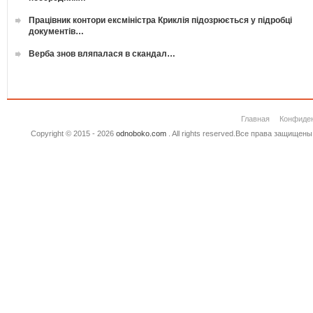
Працівник контори ексміністра Криклія підозрюється у підробці
документів…
Верба знов вляпалася в скандал…
Главная
Конфиде
Copyright © 2015 - 2026
odnoboko.com
. All rights reserved.Все права защище