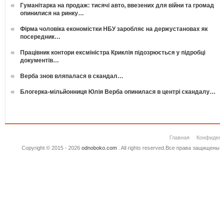
Гуманітарка на продаж: тисячі авто, ввезених для війни та громад
опинилися на ринку…
Фірма чоловіка економістки НБУ заробляє на держустановах як
посередник…
Працівник контори ексміністра Криклія підозрюється у підробці
документів…
Верба знов вляпалася в скандал…
Блогерка-мільйонниця Юлія Верба опинилася в центрі скандалу…
Главная
Конфиде
Copyright © 2015 - 2026
odnoboko.com
. All rights reserved.Все права защище