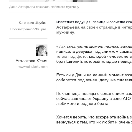
Даша Астафьева показала любимого мужчину
Известная ведущая, певица и солистка ск
Категория
Шоубиз
Астафьева
на своей странице в инте
Просмотренно 5365 раз
мужчину
.
«
Так смотреть может только важны
написала девушка под снимком симпа
тегам под фото
,
молодой человек не в
Агалакова Юлия
брат Евгений, который младше п
е
вицы
www.odnoboko.com
Есть ли у Даши на данный момент воз
соберется под венец, девушка тщател
Поклонницы певицы с сожалением заме
сейчас защищают Украину в зоне АТО 
любимого и родного брата.
Хочется верить, что вскоре эта война 
вернуться к тем, кто их любит и очень 