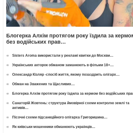
Блогерка Алхім протягом року їздила за кермо
без водійських прав…
Sisters Aroma використали у рекламі квитки до Москви…
Українських акторок обманом заманюють в фільми 18+…
Олександр Кізляр -спосіб життя, якому позаздрить олігарх…
Обман на Зважених та Щасливих…
Блогерка Алхім протягом року їздила за кермом без водійських пр
Санаторій Жовтень: структура ймовірної схеми контролю землі та
активів…
Пісочні схеми підсанкційного олігарха Григоришина…
Як київськи мошенники обманюють українців…