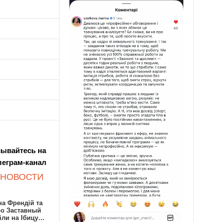
ывайтесь на
леграм-канал
 НОВОСТИ
а Френдій та
ро Заставный
іли на Ібицу…