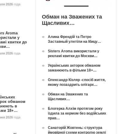
юля 2026
года
Обман на Зважених та
Щасливих…
ers Aroma
Алина Френдій та Петро
ористали у
Заставный улетіли на Ібицу…
амі квитки до
кви…
Sisters Aroma використали у
юля 2026
года
рекламі квитки до Москви…
Українських акторок обманом
заманюють в фільми 18+…
Олександр Кізляр -спосіб життя,
якому позаздрить олігарх…
Обман на Зважених та
їнських
Щасливих…
орок обманом
анюють в
Блогерка Алхім протягом року
ьми 18+…
їздила за кермом без водійських
юня 2026
года
прав…
Санаторій Жовтень: структура
ймовірної схеми контролю землі