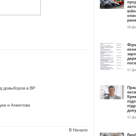
прод
авто
війн
опи
рин
18 Д
Фір
еко
заро
дер
пос
17 Д
Пра
д довыборов в ВР
ексм
Кри
підо
ука и Ахметова
підр
док
17 Д
В Начало
Вер