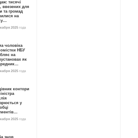
аж: тисячі
, ввезених для
и та громад
нилися на
ку…
екабря 2025
года
ма чоловіка
номістки НБУ
бляє на
жустановах як
ередник…
екабря 2025
года
цівник контори
іністра
клія
зрюється у
обці
ументів…
екабря 2025
года
ба знов