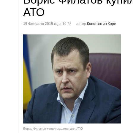
АТО
15 Февраля 2015
года 10:28
автор
Константин Корж
Борис Филатов купил машины для АТО