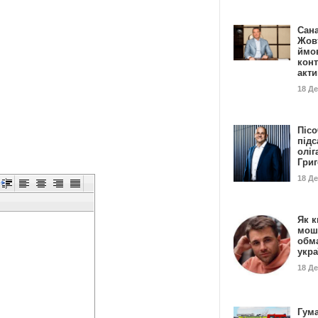
Сан
Жовт
ймо
конт
акт
18 Д
Пісо
підс
оліг
Гри
18 Д
Як к
мош
обм
укр
18 Д
Гума