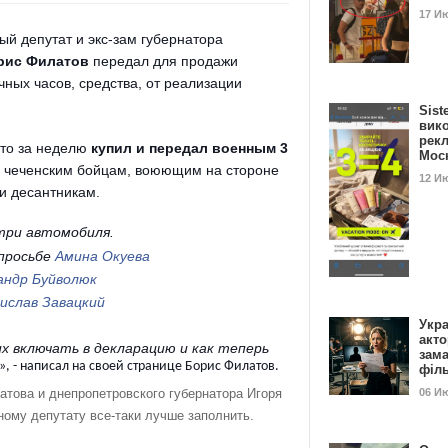
17 И
ый депутат и экс-зам губернатора
рис Филатов
передал для продажи
чных часов, средства, от реализации
Sist
вик
рекл
что за неделю
купил и передал военным 3
Мос
о чеченским бойцам, воюющим на стороне
12 И
 и десантникам.
 три автомобиля.
 просьбе
Амина Окуева
андр Буйволюк
ислав Завацкий
Укра
акт
их включать в декларацию и как теперь
зам
», - написал на своей странице Борис Филатов.
філ
06 И
атова и днепропетровского губернатора Игоря
ному депутату все
-
таки лучше заполнить.