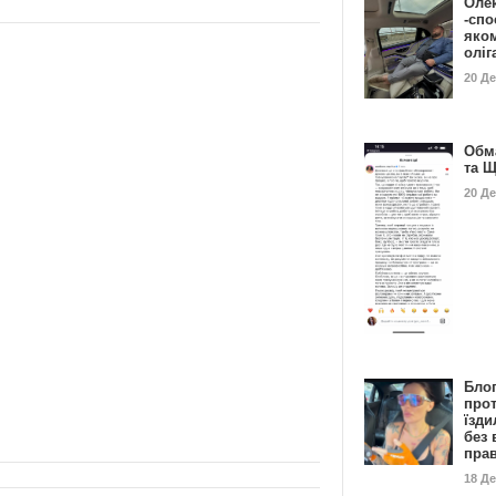
Оле
-спо
яко
олі
20 Д
Обм
та 
20 Д
Бло
про
їзди
без 
пра
18 Д