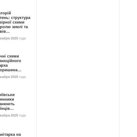
аторій
ень: структура
вірної схеми
ролю землі та
ивів…
екабря 2025
года
чні схеми
анкційного
арха
горишина…
екабря 2025
года
иївськи
енники
анюють
аїнців…
екабря 2025
года
нітарка на