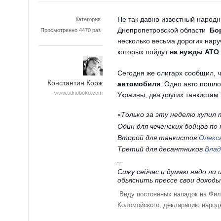
Не так давно известный народн
Категория
Днепропетровской области
Бо
Просмотренно 4470 раз
несколько весьма дорогих нару
которых пойдут
на нужды АТО
.
Сегодня же олигарх сообщил, 
Константин Корж
автомобиля
. Одно авто пошл
www.odnoboko.com
Украины, два других танкистам
Только за эту неделю купил
«
Один для чеченских бойцов по
Второй для танкистов
Олекс
Третий для десантников
Влад
...
Сижу сейчас и думаю надо ли 
обьяснить прессе свои доходы
Виду постоянных нападок на Фил
Коломойского, декларацию народ