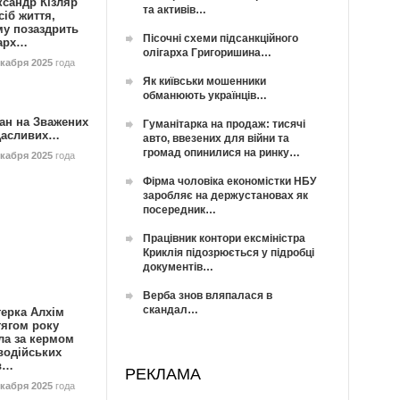
ксандр Кізляр
та активів…
сіб життя,
му позаздрить
Пісочні схеми підсанкційного
гарх…
олігарха Григоришина…
екабря 2025
года
Як київськи мошенники
обманюють українців…
ан на Зважених
Гуманітарка на продаж: тисячі
Щасливих…
авто, ввезених для війни та
громад опинилися на ринку…
екабря 2025
года
Фірма чоловіка економістки НБУ
заробляє на держустановах як
посередник…
Працівник контори ексміністра
Криклія підозрюється у підробці
документів…
Верба знов вляпалася в
скандал…
герка Алхім
тягом року
ла за кермом
водійських
в…
РЕКЛАМА
екабря 2025
года