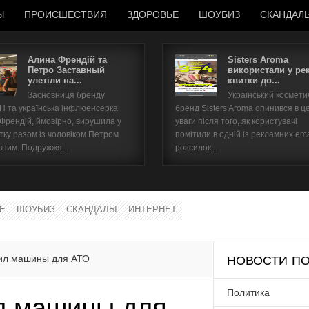
Ы
ПРОИСШЕСТВИЯ
ЗДОРОВЬЕ
ШОУБИЗ
СКАНДАЛ
Алина Френдій та
Sisters Aroma
Петро Заставный
використали у ре
улетіли на...
квитки до...
Имя пользователя
Засновниця бренду
Український космет
 та українська інфлюенсерка
бренд Sisters Aroma опинився в ц
Пароль
 Френдій, ймовірно, вирушила у
уваги після того, як користувачі
тку разом із чоловіком Петром
помітили в одній із рекламних ema
вним. Подружжя...
розсилок...
запомнить
Е
ШОУБИЗ
СКАНДАЛЫ
ИНТЕРНЕТ
Забыли пароль?
Забыли имя пользователя?
пил машины для АТО
НОВОСТИ ПО
Политика
л машины для