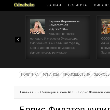
ГЛАВНАЯ
ПОЛИТИКА
ФИНАНС
Карина Доронченко
намагається
відновити...
Колишня подружка
молодого бізнесмена Олександра
COOSH
Слобоженка, який залишив Україну,
Аліна
Каріна Доронченко, намагається
відпус
відновити свою репутацію.
Заста
ПОЛИТИКА
ФИНАНСЫ
ПРОИСШЕСТВИЯ
ЗДОРОВЬ
Главная
»
»
Ситуация в зоне АТО
»
Борис Филатов ку
Борис Филатов купи