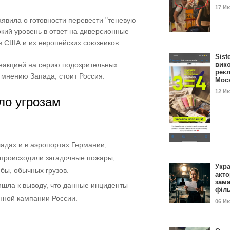
17 И
явила о готовности перевести "теневую
окий уровень в ответ на диверсионные
в США и их европейских союзников.
Sist
еакцией на серию подозрительных
вик
рекл
 мнению Запада, стоит Россия.
Мос
12 И
ло угрозам
ладах и в аэропортах Германии,
происходили загадочные пожары,
Укра
 бы, обычных грузов.
акт
зам
ишла к выводу, что данные инциденты
філ
нной кампании России.
06 И