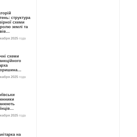
аторій
ень: структура
вірної схеми
ролю землі та
ивів…
екабря 2025
года
чні схеми
анкційного
арха
горишина…
екабря 2025
года
иївськи
енники
анюють
аїнців…
екабря 2025
года
нітарка на