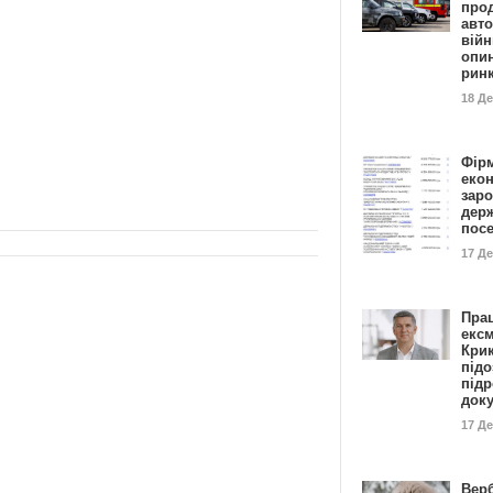
прод
авто
війн
опи
рин
18 Д
Фір
еко
заро
дер
пос
17 Д
Пра
ексм
Кри
підо
підр
док
17 Д
Вер