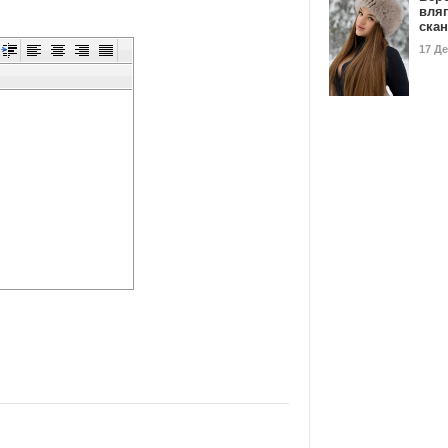
вля
ска
17 Д