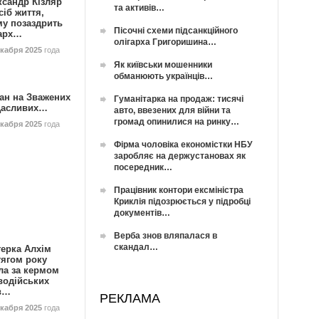
ксандр Кізляр
та активів…
сіб життя,
му позаздрить
Пісочні схеми підсанкційного
гарх…
олігарха Григоришина…
екабря 2025
года
Як київськи мошенники
обманюють українців…
ан на Зважених
Гуманітарка на продаж: тисячі
Щасливих…
авто, ввезених для війни та
громад опинилися на ринку…
екабря 2025
года
Фірма чоловіка економістки НБУ
заробляє на держустановах як
посередник…
Працівник контори ексміністра
Криклія підозрюється у підробці
документів…
Верба знов вляпалася в
скандал…
герка Алхім
тягом року
ла за кермом
водійських
в…
РЕКЛАМА
екабря 2025
года