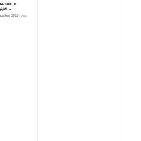
палася в
ндал…
екабря 2025
года