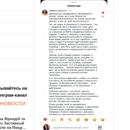
ывайтесь на
леграм-канал
 НОВОСТИ
а Френдій та
ро Заставный
іли на Ібицу…