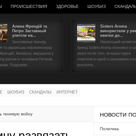
Ы
ПРОИСШЕСТВИЯ
ЗДОРОВЬЕ
ШОУБИЗ
СКАНДАЛ
Алина Френдій та
Sisters Aroma
Петро Заставный
використали у ре
улетіли на...
квитки до...
Имя пользователя
Засновниця бренду
Український космет
 та українська інфлюенсерка
бренд Sisters Aroma опинився в ц
Пароль
 Френдій, ймовірно, вирушила у
уваги після того, як користувачі
тку разом із чоловіком Петром
помітили в одній із рекламних ema
вним. Подружжя...
розсилок...
запомнить
Е
ШОУБИЗ
СКАНДАЛЫ
ИНТЕРНЕТ
Забыли пароль?
Забыли имя пользователя?
ь теневую войну
НОВОСТИ ПО
Политика
ину развязать