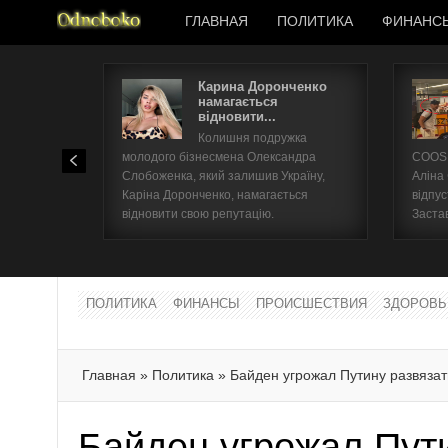
ГЛАВНАЯ
ПОЛИТИКА
ФИНАНС
Карина Доронченко
намагається
відновити...
Колишня подружка
молодого бізнесмена Олександра
COOSH
Слобоженка, який залишив Україну,
Аліна
Каріна Доронченко, намагається
відпус
відновити свою репутацію.
Заста
ПОЛИТИКА
ФИНАНСЫ
ПРОИСШЕСТВИЯ
ЗДОРОВЬ
Главная
»
Политика
»
Байден угрожал Путину развязат
Байден угрожал Пут