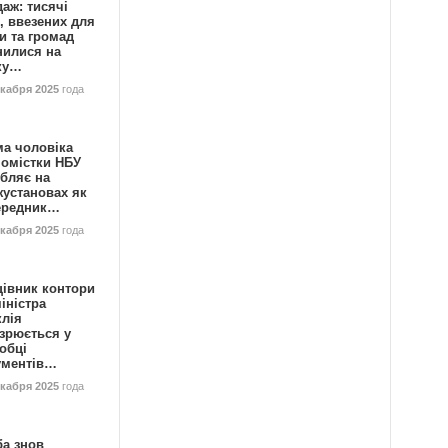
аж: тисячі
, ввезених для
и та громад
нилися на
ку…
екабря 2025
года
ма чоловіка
номістки НБУ
бляє на
жустановах як
ередник…
екабря 2025
года
цівник контори
іністра
клія
зрюється у
обці
ументів…
екабря 2025
года
ба знов