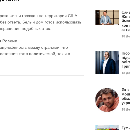
Сан
гроза жизни граждан на территории США
Жовт
ймо
без ответа. Белый дом готов использовать
конт
твращения подобных атак.
акт
18 Д
и России
напряжённость между странами, что
Пісо
остояния как в политической, так и в
підс
оліг
Гри
18 Д
Як к
мош
обм
укр
18 Д
Гума