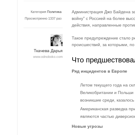
Администрация Джо Байдена за
Категория
Политика
войну" с Россией на более выс
Просмотренно 1337 раз
действия, направленные проти
Такое предупреждение стало р
происшествий, за которыми, по
Ткачева Дарья
www.odnoboko.com
Что предшествова
Ряд инцидентов в Европе
Летом текущего года на ск
Великобритании и Польши 
возникшие среди, казалось
Американская разведка пр
являются частью диверсио
Новые угрозы