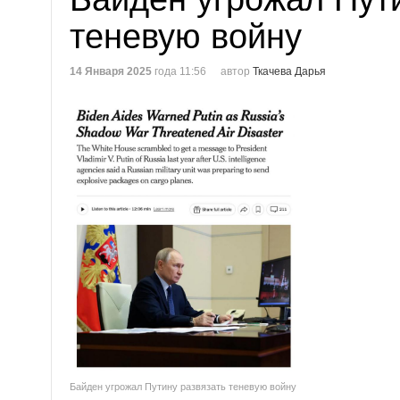
теневую войну
14 Января 2025
года 11:56
автор
Ткачева Дарья
Байден угрожал Путину развязать теневую войну