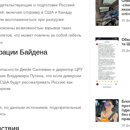
Оле
детельствующие о подготовке Россией
-спо
яко
й, включая отправку в США и Канаду
олі
ли воспламеняться при разгрузке.
20 Д
покоены возможностью взрывов таких
летов, что может повлечь за собой гибель
Обм
х.
та 
рации Байдена
20 Д
опасности Джейк Салливан и директор ЦРУ
ния Владимира Путина, что если диверсии
 США будут рассматривать Россию как
оризм.
Бло
про
, по данным источников, подозрительные
їзди
ись.
без 
пра
18 Д
дствия