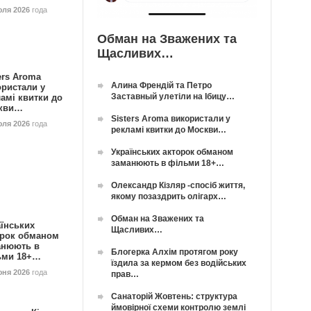
юля 2026
года
Обман на Зважених та
Щасливих…
ers Aroma
Алина Френдій та Петро
ористали у
Заставный улетіли на Ібицу…
амі квитки до
кви…
Sisters Aroma використали у
юля 2026
года
рекламі квитки до Москви…
Українських акторок обманом
заманюють в фільми 18+…
Олександр Кізляр -спосіб життя,
якому позаздрить олігарх…
Обман на Зважених та
їнських
Щасливих…
орок обманом
анюють в
Блогерка Алхім протягом року
ьми 18+…
їздила за кермом без водійських
юня 2026
года
прав…
Санаторій Жовтень: структура
ймовірної схеми контролю землі