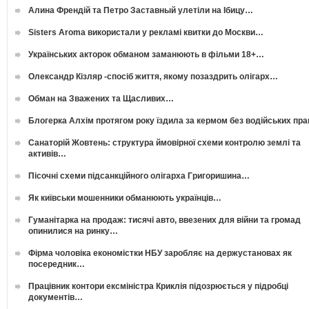
Алина Френдій та Петро Заставный улетіли на Ібицу…
Sisters Aroma використали у рекламі квитки до Москви…
Українських акторок обманом заманюють в фільми 18+…
Олександр Кізляр -спосіб життя, якому позаздрить олігарх…
Обман на Зважених та Щасливих…
Блогерка Алхім протягом року їздила за кермом без водійських пр
Санаторій Жовтень: структура ймовірної схеми контролю землі та
активів…
Пісочні схеми підсанкційного олігарха Григоришина…
Як київськи мошенники обманюють українців…
Гуманітарка на продаж: тисячі авто, ввезених для війни та громад
опинилися на ринку…
Фірма чоловіка економістки НБУ заробляє на держустановах як
посередник…
Працівник контори ексміністра Криклія підозрюється у підробці
документів…