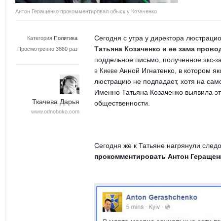
Антон Геращенко прокомментировал обыск у Козаченко
Сегодня с утра у директора люстрац
Категория
Политика
Татьяна Козаченко и ее зама прово
Просмотренно 3860 раз
поддельное письмо, полученное
экс-з
Анной Игнатенко, в котором як
в
Киеве
люстрацию не подпадает, хотя на сам
Именно Татьяна Козаченко выявила э
Ткачева Дарья
общественности.
www.odnoboko.com
Сегодня же к Татьяне нагрянули след
прокомментировать Антон Геращен