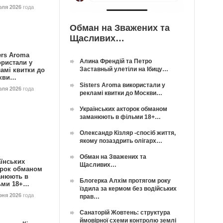
юля 2026
года
Обман на Зважених та
Щасливих…
ers Aroma
Алина Френдій та Петро
ористали у
Заставный улетіли на Ібицу…
амі квитки до
кви…
Sisters Aroma використали у
юля 2026
года
рекламі квитки до Москви…
Українських акторок обманом
заманюють в фільми 18+…
Олександр Кізляр -спосіб життя,
якому позаздрить олігарх…
Обман на Зважених та
їнських
Щасливих…
орок обманом
анюють в
Блогерка Алхім протягом року
ьми 18+…
їздила за кермом без водійських
юня 2026
года
прав…
Санаторій Жовтень: структура
ймовірної схеми контролю землі