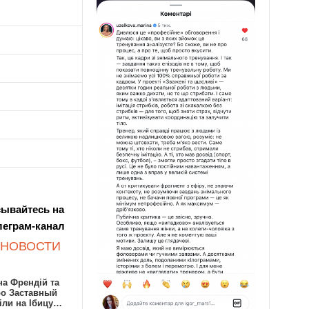
ывайтесь на
леграм-канал
 НОВОСТИ
а Френдій та
ро Заставный
іли на Ібицу…