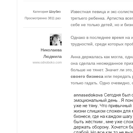
Известная певица и экс-солистк
Категория
Шоубиз
третьего ребенка. Артистка все
Просмотренно 3811 раз
себе не только детей, но и биз
Однако в последнее время на 
трудностей, среди которых проб
Николаева
Людмила
Анна держалась как могла, одн
www.odnoboko.com
она сделала неожиданное призн
больше не тянет. Значит ли это
своего бизнеса
или передать 
только гадать. Одно очевидно, 