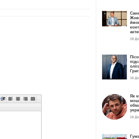
Сан
Жовт
ймо
конт
акт
18 Д
Пісо
підс
оліг
Гри
18 Д
Як к
мош
обм
укр
18 Д
Гума