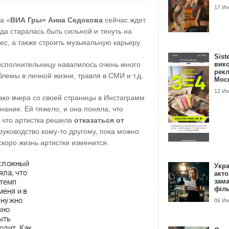
17 И
а «
ВИА Гры» Анна Седокова
сейчас ждет
гда старалась быть сильной и тянуть на
нес, а также строить музыкальную карьеру.
Sist
исполнительницу навалилось очень много
вик
рекл
лемы в личной жизни, травля в СМИ и т.д.
Мос
12 И
ако вчера со своей страницы в Инстаграмм
ание. Ей тяжело, и она поняла, что
, что артистка решила
отказаться от
руководство кому-то другому, пока можно
скоро жизнь артистки изменится.
Укра
акт
зам
філ
06 И