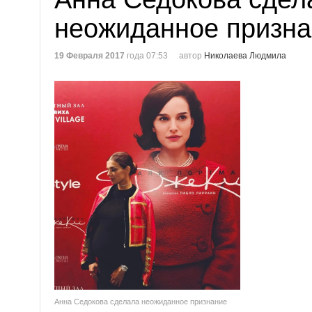
неожиданное призн
19 Февраля 2017
года 07:53
автор
Николаева Людмила
Анна Седокова сделала неожиданное признание