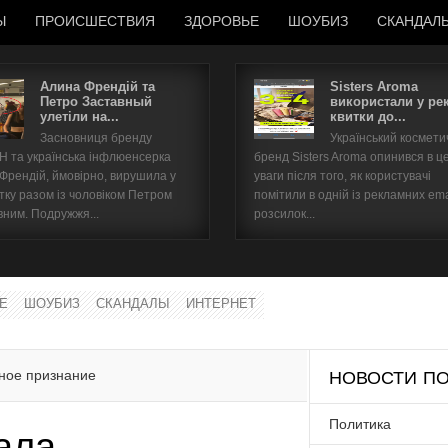
Ы
ПРОИСШЕСТВИЯ
ЗДОРОВЬЕ
ШОУБИЗ
СКАНДАЛ
Алина Френдій та
Sisters Aroma
Петро Заставный
використали у ре
улетіли на...
квитки до...
Имя пользователя
Засновниця бренду
Український космет
 та українська інфлюенсерка
бренд Sisters Aroma опинився в ц
Пароль
 Френдій, ймовірно, вирушила у
уваги після того, як користувачі
тку разом із чоловіком Петром
помітили в одній із рекламних ema
вним. Подружжя...
розсилок...
запомнить
Е
ШОУБИЗ
СКАНДАЛЫ
ИНТЕРНЕТ
Забыли пароль?
Забыли имя пользователя?
ное признание
НОВОСТИ ПО
Политика
ала