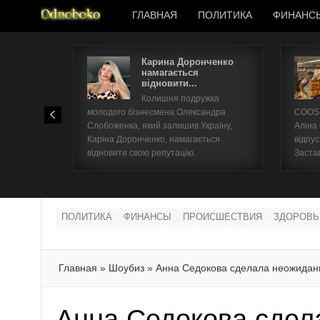
ГЛАВНАЯ
ПОЛИТИКА
ФИНАНС
Карина Доронченко
намагається
відновити...
Колишня подружка
молодого бізнесмена Олександра
COOSH
Слобоженка, який залишив Україну,
Аліна
Каріна Доронченко, намагається
відпус
відновити свою репутацію.
Заста
ПОЛИТИКА
ФИНАНСЫ
ПРОИСШЕСТВИЯ
ЗДОРОВЬ
Главная
»
Шоубиз
»
Анна Седокова сделала неожидан
Анна Седокова сдел