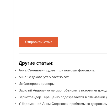
Отправить Отзыв
Другие статьи:
Анна Семенович худеет при помощи фотошопа
Анна Седокова утягивает живот
Из блогеров в тренеры
Василий Андриенко не смог объяснить источники дохо
Зернотрейдер Терещенко подозревается в отмывании д
У беременной Анны Седоковой проблемы со здоровье