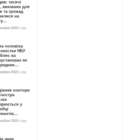
аж: тисячі
, ввезених для
и та громад
нилися на
ку…
екабря 2025
года
ма чоловіка
номістки НБУ
бляє на
жустановах як
ередник…
екабря 2025
года
цівник контори
іністра
клія
зрюється у
обці
ументів…
екабря 2025
года
ба знов