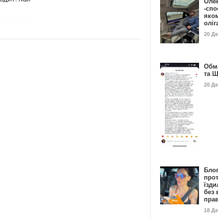
Оле
-спо
яко
олі
20 Д
Обм
та 
20 Д
Бло
про
їзди
без 
пра
18 Д