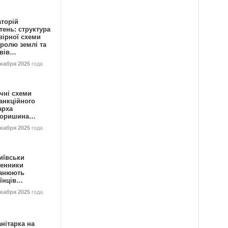
аторій
ень: структура
вірної схеми
ролю землі та
ивів…
екабря 2025
года
чні схеми
анкційного
арха
горишина…
екабря 2025
года
иївськи
енники
анюють
аїнців…
екабря 2025
года
нітарка на