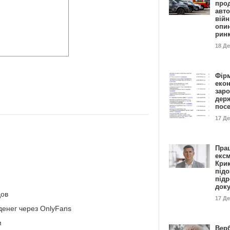
прод
авто
війн
опи
рин
18 Д
Фір
еко
заро
дер
пос
17 Д
Пра
ексм
Кри
підо
підр
док
дов
17 Д
енег через OnlyFans
м
Вер