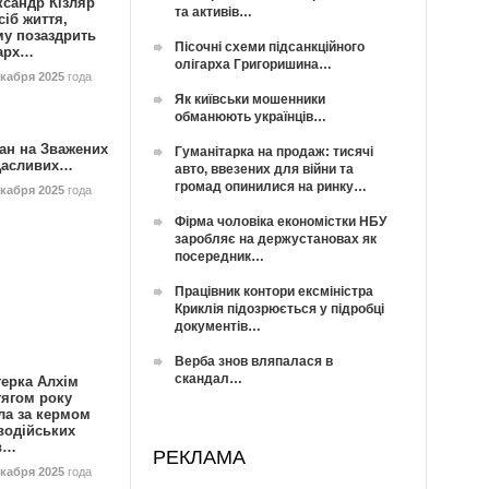
ксандр Кізляр
та активів…
сіб життя,
му позаздрить
Пісочні схеми підсанкційного
гарх…
олігарха Григоришина…
екабря 2025
года
Як київськи мошенники
обманюють українців…
ан на Зважених
Гуманітарка на продаж: тисячі
Щасливих…
авто, ввезених для війни та
громад опинилися на ринку…
екабря 2025
года
Фірма чоловіка економістки НБУ
заробляє на держустановах як
посередник…
Працівник контори ексміністра
Криклія підозрюється у підробці
документів…
Верба знов вляпалася в
скандал…
герка Алхім
тягом року
ла за кермом
водійських
в…
РЕКЛАМА
екабря 2025
года