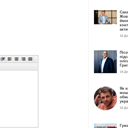
Сан
Жовт
ймо
конт
акт
18 Д
Пісо
підс
оліг
Гри
18 Д
Як к
мош
обм
укр
18 Д
Гума