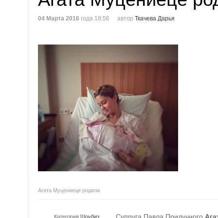
04 Марта 2016
года 18:56
автор
Ткачева Дарья
Агата Муцениеце родила
Супруга Павла Прилучного
Ага
Категория
Шоубиз