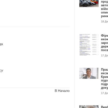
прод
авто
війн
опи
рин
18 Д
Фір
еко
заро
да
дер
пос
17 Д
Пра
СУ
ексм
Кри
підо
підр
док
В Начало
17 Д
Вер