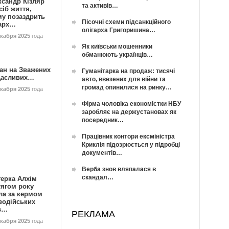
ксандр Кізляр
та активів…
сіб життя,
му позаздрить
Пісочні схеми підсанкційного
гарх…
олігарха Григоришина…
екабря 2025
года
Як київськи мошенники
обманюють українців…
ан на Зважених
Гуманітарка на продаж: тисячі
Щасливих…
авто, ввезених для війни та
громад опинилися на ринку…
екабря 2025
года
Фірма чоловіка економістки НБУ
заробляє на держустановах як
посередник…
Працівник контори ексміністра
Криклія підозрюється у підробці
документів…
Верба знов вляпалася в
скандал…
герка Алхім
тягом року
ла за кермом
водійських
в…
РЕКЛАМА
екабря 2025
года