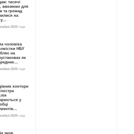
аж: тисячі
, ввезених для
и та громад
нилися на
ку…
екабря 2025
года
ма чоловіка
номістки НБУ
бляє на
жустановах як
ередник…
екабря 2025
года
цівник контори
іністра
клія
зрюється у
обці
ументів…
екабря 2025
года
ба знов