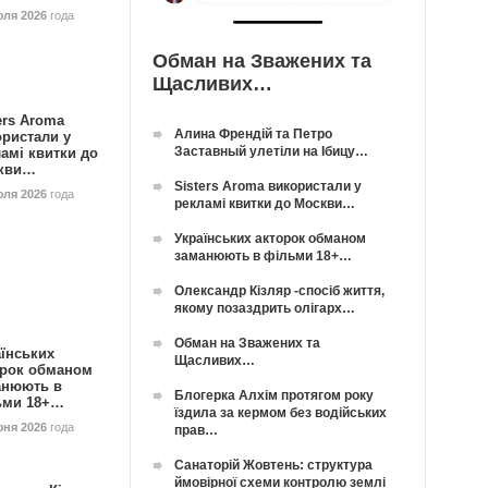
юля 2026
года
Обман на Зважених та
Щасливих…
ers Aroma
Алина Френдій та Петро
ористали у
Заставный улетіли на Ібицу…
амі квитки до
кви…
Sisters Aroma використали у
юля 2026
года
рекламі квитки до Москви…
Українських акторок обманом
заманюють в фільми 18+…
Олександр Кізляр -спосіб життя,
якому позаздрить олігарх…
Обман на Зважених та
їнських
Щасливих…
орок обманом
анюють в
Блогерка Алхім протягом року
ьми 18+…
їздила за кермом без водійських
юня 2026
года
прав…
Санаторій Жовтень: структура
ймовірної схеми контролю землі