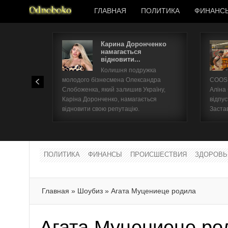
ГЛАВНАЯ
ПОЛИТИКА
ФИНАНС
Карина Доронченко
намагається
відновити...
Колишня подружка
молодого бізнесмена Олександра
COOSH
Слобоженка, який залишив Україну,
Аліна
Каріна Доронченко, намагається
відпус
відновити свою репутацію.
Заста
ПОЛИТИКА
ФИНАНСЫ
ПРОИСШЕСТВИЯ
ЗДОРОВЬ
Главная
»
Шоубиз
»
Агата Муцениеце родила
Агата Муцениеце ро