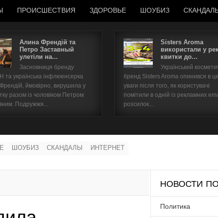
Ы
ПРОИСШЕСТВИЯ
ЗДОРОВЬЕ
ШОУБИЗ
СКАНДАЛ
Алина Френдій та
Sisters Aroma
Петро Заставный
використали у ре
улетіли на...
квитки до...
Имя пользователя
Засновниця бренду
Український космет
 та українська інфлюенсерка
бренд Sisters Aroma опинився в ц
Пароль
 Френдій, ймовірно, вирушила у
уваги після того, як користувачі
тку разом із чоловіком Петром
помітили в одній із рекламних ema
вним. Подружжя...
розсилок...
запомнить
Е
ШОУБИЗ
СКАНДАЛЫ
ИНТЕРНЕТ
Забыли пароль?
Забыли имя пользователя?
НОВОСТИ ПО
Политика
дила