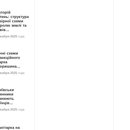
аторій
ень: структура
вірної схеми
ролю землі та
ивів…
екабря 2025
года
чні схеми
анкційного
арха
горишина…
екабря 2025
года
иївськи
енники
анюють
аїнців…
екабря 2025
года
нітарка на