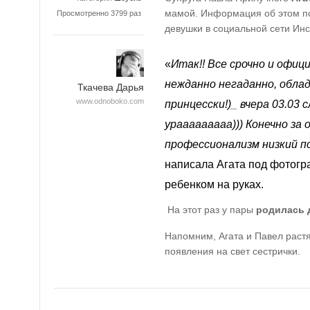
мамой. Информация об этом п
Просмотренно 3799 раз
девушки в социальной сети Ин
«
Итак!! Все срочно и офиц
нежданно негаданно, обла
Ткачева Дарья
www.odnoboko.com
принцесски!)
_
вчера 03.03 
урааааааааа))) Конечно з
профессионализм низкий по
написала Агата под фотогр
ребенком на руках.
На этот раз у пары
родилась
Напомним, Агата и Павел растя
появления на свет сестрички.