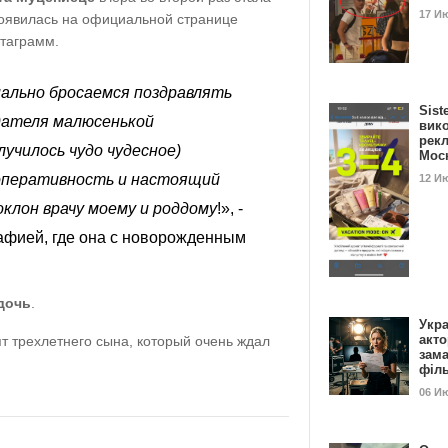
17 И
оявилась на официальной странице
стаграмм.
иально бросаемся поздравлять
Sist
дателя малюсенькой
вик
рекл
случилось чудо чудесное)
Мос
а оперативность и настоящий
12 И
клон врачу моему и роддому
!», -
афией, где она с новорожденным
дочь
.
Укра
акт
т трехлетнего сына, который очень ждал
зам
філ
06 И