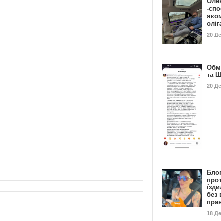
Оле
-спо
яко
олі
20 Д
Обм
та 
20 Д
Бло
про
їзди
без 
пра
18 Д