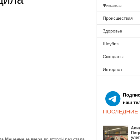
Финансы
Происшествия
Здоровье
Шоубиз
Скандалы
Интернет
Подпис
наш те
ПОСЛЕДНИЕ
Алин
Пет
улет
та Муцениеце
вчера во второй раз стала