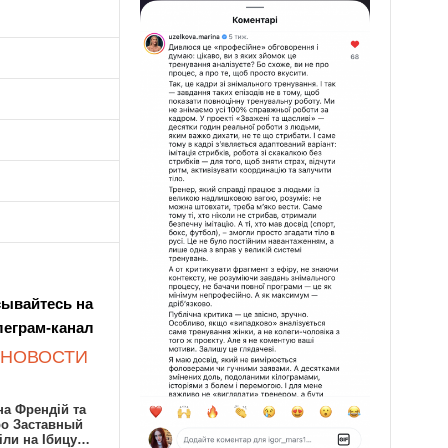
ывайтесь на
леграм-канал
 НОВОСТИ
а Френдій та
ро Заставный
іли на Ібицу…