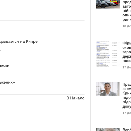
прод
авто
війн
опи
рин
18 Д
крывается на Кипре
Фір
еко
ь
заро
дер
пос
лички
17 Д
важених»
Пра
ексм
Кри
підо
В Начало
підр
док
17 Д
Вер