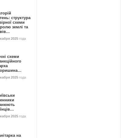
аторій
ень: структура
вірної схеми
ролю землі та
ивів…
екабря 2025
года
чні схеми
анкційного
арха
горишина…
екабря 2025
года
иївськи
енники
анюють
аїнців…
екабря 2025
года
нітарка на