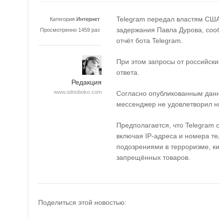
Telegram передал властям США
Категория
Интернет
задержания Павла Дурова, соо
Просмотренно 1459 раз
отчёт бота Telegram.
При этом запросы от российских
ответа.
Редакция
www.odnoboko.com
Согласно опубликованным данн
мессенджер не удовлетворил ни
Предполагается, что Telegram
включая IP-адреса и номера те
подозрениями в терроризме, к
запрещённых товаров.
Поделиться этой новостью: