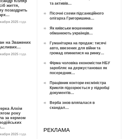
ксандр Кізляр
та активів…
сіб життя,
му позаздрить
Пісочні схеми підсанкційного
гарх…
олігарха Григоришина…
екабря 2025
года
Як київськи мошенники
обманюють українців…
ан на Зважених
Гуманітарка на продаж: тисячі
Щасливих…
авто, ввезених для війни та
громад опинилися на ринку…
екабря 2025
года
Фірма чоловіка економістки НБУ
заробляє на держустановах як
посередник…
Працівник контори ексміністра
Криклія підозрюється у підробці
документів…
Верба знов вляпалася в
скандал…
герка Алхім
тягом року
ла за кермом
водійських
в…
РЕКЛАМА
екабря 2025
года