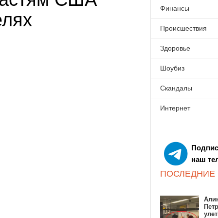
Финансы
елях
Происшествия
Здоровье
Шоубиз
Скандалы
Интернет
Подпис
наш те
ПОСЛЕДНИЕ
Алин
Пет
улет