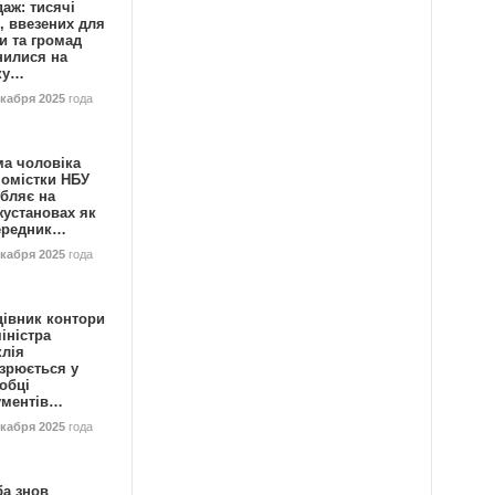
аж: тисячі
, ввезених для
и та громад
нилися на
ку…
екабря 2025
года
ма чоловіка
номістки НБУ
бляє на
жустановах як
ередник…
екабря 2025
года
цівник контори
іністра
клія
зрюється у
обці
ументів…
екабря 2025
года
ба знов