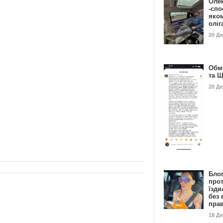
Оле
-спо
яко
олі
20 Д
Обм
та 
20 Д
Бло
про
їзди
без 
пра
18 Д