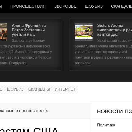
Ы
ПРОИСШЕСТВИЯ
ЗДОРОВЬЕ
ШОУБИЗ
СКАНДАЛ
Алина Френдій та
Sisters Aroma
Петро Заставный
використали у ре
улетіли на...
квитки до...
Имя пользователя
Засновниця бренду
Український космет
 та українська інфлюенсерка
бренд Sisters Aroma опинився в ц
Пароль
 Френдій, ймовірно, вирушила у
уваги після того, як користувачі
тку разом із чоловіком Петром
помітили в одній із рекламних ema
вним. Подружжя...
розсилок...
запомнить
Е
ШОУБИЗ
СКАНДАЛЫ
ИНТЕРНЕТ
Забыли пароль?
Забыли имя пользователя?
данные о пользователях
НОВОСТИ ПО
Политика
ластям США