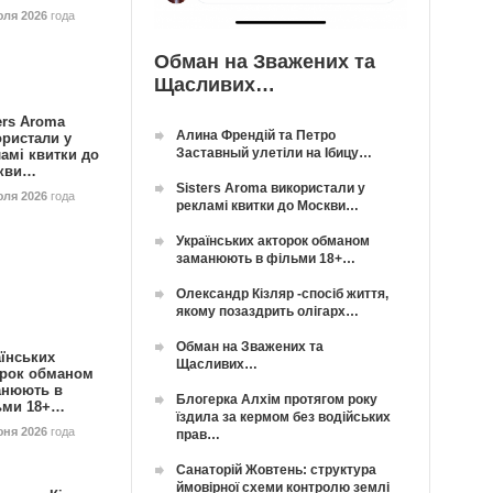
юля 2026
года
Обман на Зважених та
Щасливих…
ers Aroma
Алина Френдій та Петро
ористали у
Заставный улетіли на Ібицу…
амі квитки до
кви…
Sisters Aroma використали у
юля 2026
года
рекламі квитки до Москви…
Українських акторок обманом
заманюють в фільми 18+…
Олександр Кізляр -спосіб життя,
якому позаздрить олігарх…
Обман на Зважених та
їнських
Щасливих…
орок обманом
анюють в
Блогерка Алхім протягом року
ьми 18+…
їздила за кермом без водійських
юня 2026
года
прав…
Санаторій Жовтень: структура
ймовірної схеми контролю землі