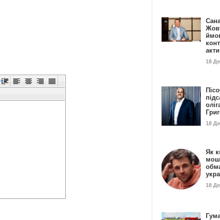
Сан
Жовт
ймо
конт
акт
18 Д
Пісо
підс
оліг
Гри
18 Д
Як к
мош
обм
укр
18 Д
Гума