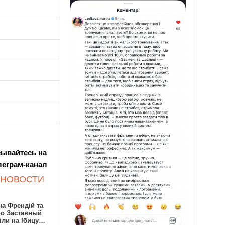
ывайтесь на
леграм-канал
 НОВОСТИ
а Френдій та
ро Заставный
іли на Ібицу…