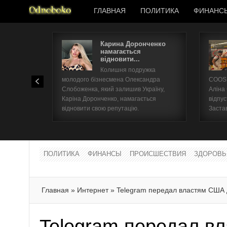
ГЛАВНАЯ
ПОЛИТИКА
ФИНАНС
Карина Доронченко
намагається
відновити...
Колишня подружка
молодого бізнесмена Олександра
COOSH
Слобоженка, який залишив Україну,
Аліна
Каріна Доронченко, намагається
відпус
відновити свою репутацію.
Заста
ПОЛИТИКА
ФИНАНСЫ
ПРОИСШЕСТВИЯ
ЗДОРОВЬ
Главная
»
Интернет
»
Telegram передал властям США 
Telegram передал в