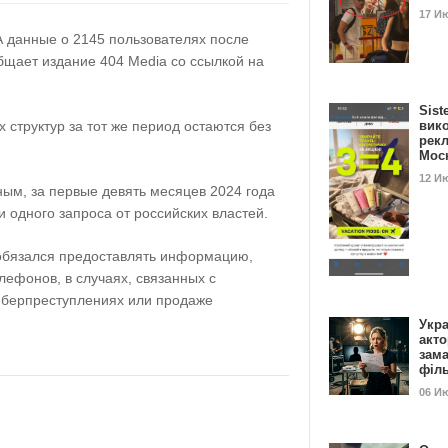
17 И
 данные о 2145 пользователях после
бщает издание 404 Media со ссылкой на
Sist
 структур за тот же период остаются без
вик
рекл
Мос
12 И
ым, за первые девять месяцев 2024 года
 одного запроса от российских властей.
 обязался предоставлять информацию,
лефонов, в случаях, связанных с
иберпреступлениях или продаже
Укра
акт
зам
філ
06 И