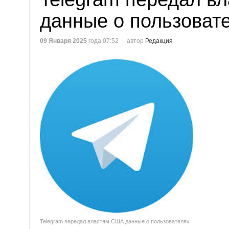
данные о пользоват
09 Января 2025
года 07:52
автор
Редакция
Telegram передал властям США данные о пользователях