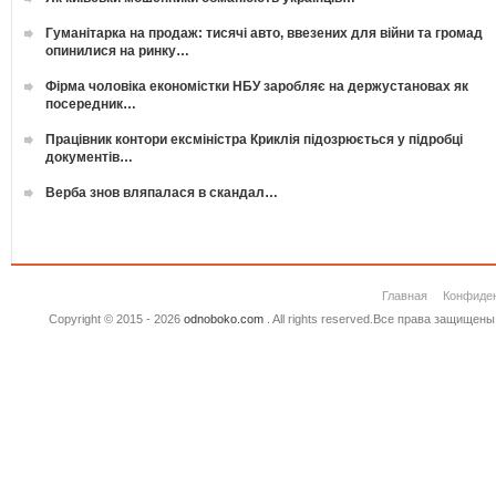
Гуманітарка на продаж: тисячі авто, ввезених для війни та громад
опинилися на ринку…
Фірма чоловіка економістки НБУ заробляє на держустановах як
посередник…
Працівник контори ексміністра Криклія підозрюється у підробці
документів…
Верба знов вляпалася в скандал…
Главная
Конфиде
Copyright © 2015 - 2026
odnoboko.com
. All rights reserved.Все права защище