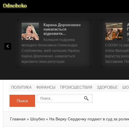
Карина Доронченко
намагається
відновити...
у
Имя п
Колишня подружка
З
молодого бізнесмена Олександра
COOSH та укр
Паро
Слобоженка, який залишив Україну,
Аліна Френдій
Каріна Доронченко, намагається
відпустку раз
відновити свою репутацію.
Заставним. По
ПОЛИТИКА
ФИНАНСЫ
ПРОИСШЕСТВИЯ
ЗДОРОВЬЕ
ШО
Поиск
Главная
»
Шоубиз
»
На Верку Сердючку подают в суд за роли