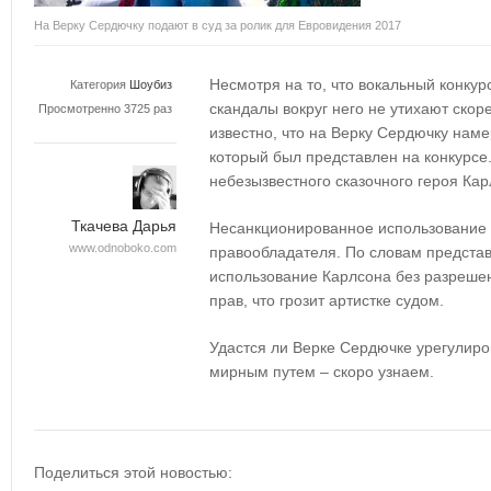
На Верку Сердючку подают в суд за ролик для Евровидения 2017
Несмотря на то, что вокальный конку
Категория
Шоубиз
скандалы вокруг него не утихают скоре
Просмотренно 3725 раз
известно, что на Верку Сердючку наме
который был представлен на конкурсе
небезызвестного сказочного героя Кар
Ткачева Дарья
Несанкционированное использование
www.odnoboko.com
правообладателя. По словам предста
использование Карлсона без разрешен
прав, что грозит артистке судом.
Удастся ли Верке Сердючке урегулир
мирным путем – скоро узнаем.
Поделиться этой новостью: