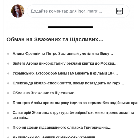
Обман на Зважених та Щасливих…
Алина Френдій та Петро Заставный улетіли на Ібицу…
Sisters Aroma використали у рекламі квитки до Москви…
Українських акторок обманом заманюють в фільми 18+…
Олександр Кізляр -спосіб життя, якому позаздрить олігарх…
Обман на Зважених та Щасливих…
Блогерка Алхім протягом року їздила за кермом без водійських пр
Санаторій Жовтень: структура ймовірної схеми контролю землі та
активів…
Пісочні схеми підсанкційного олігарха Григоришина…
Як київськи мошенники обманюють українців…