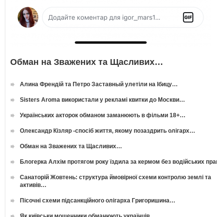
Обман на Зважених та Щасливих…
Алина Френдій та Петро Заставный улетіли на Ібицу…
Sisters Aroma використали у рекламі квитки до Москви…
Українських акторок обманом заманюють в фільми 18+…
Олександр Кізляр -спосіб життя, якому позаздрить олігарх…
Обман на Зважених та Щасливих…
Блогерка Алхім протягом року їздила за кермом без водійських пр
Санаторій Жовтень: структура ймовірної схеми контролю землі та
активів…
Пісочні схеми підсанкційного олігарха Григоришина…
Як київськи мошенники обманюють українців…