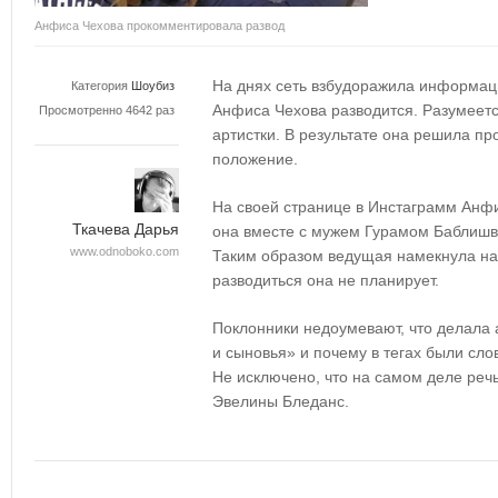
Анфиса Чехова прокомментировала развод
На днях сеть взбудоражила информаци
Категория
Шоубиз
Анфиса Чехова разводится. Разумеетс
Просмотренно 4642 раз
артистки. В результате она решила п
положение.
На своей странице в Инстаграмм Анфи
Ткачева Дарья
она вместе с мужем Гурамом Баблишв
www.odnoboko.com
Таким образом ведущая намекнула на т
разводиться она не планирует.
Поклонники недоумевают, что делала 
и сыновья» и почему в тегах были сл
Не исключено, что на самом деле речь
Эвелины Бледанс.