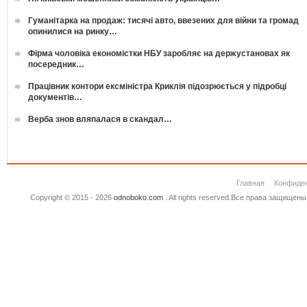
Гуманітарка на продаж: тисячі авто, ввезених для війни та громад
опинилися на ринку…
Фірма чоловіка економістки НБУ заробляє на держустановах як
посередник…
Працівник контори ексміністра Криклія підозрюється у підробці
документів…
Верба знов вляпалася в скандал…
Главная
Конфиде
Copyright © 2015 - 2026
odnoboko.com
. All rights reserved.Все права защище