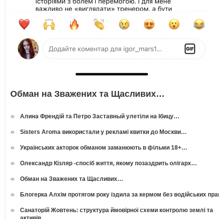
Обман на Зважених та Щасливих…
Алина Френдій та Петро Заставный улетіли на Ібицу…
Sisters Aroma використали у рекламі квитки до Москви…
Українських акторок обманом заманюють в фільми 18+…
Олександр Кізляр -спосіб життя, якому позаздрить олігарх…
Обман на Зважених та Щасливих…
Блогерка Алхім протягом року їздила за кермом без водійських пр
Санаторій Жовтень: структура ймовірної схеми контролю землі та
активів…