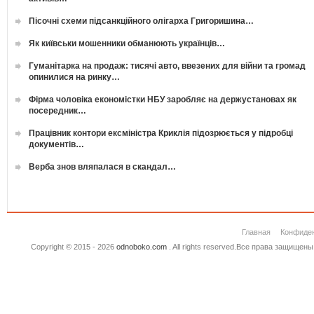
Пісочні схеми підсанкційного олігарха Григоришина…
Як київськи мошенники обманюють українців…
Гуманітарка на продаж: тисячі авто, ввезених для війни та громад
опинилися на ринку…
Фірма чоловіка економістки НБУ заробляє на держустановах як
посередник…
Працівник контори ексміністра Криклія підозрюється у підробці
документів…
Верба знов вляпалася в скандал…
Главная
Конфиде
Copyright © 2015 - 2026
odnoboko.com
. All rights reserved.Все права защище