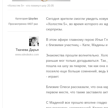
«Холостяк 5» - кто покинул шоу 20.05
Сегодня зрители смогли увидеть нову
Категория
Шоубиз
«Холостяк 5», во время которого их жд
Просмотренно 4407 раз
сюрпризы.
В этом эфире главному герою Илье Гл
с близкими участниц – Кати, Мадины и
Ткачева Дарья
www.odnoboko.com
Знакомства прошли волнительно. Холос
раньше мог только догадываться. Так, 
пошла на шоу за пиаром, так как она х
посеяло еще больше сомнений, ведь И
- играет.
Близкие Олеси рассказали, что она ка
первом месте, что также заставило ак
С Мадиной все прошло вполне гладко 
роз оказалась неожиданной. Кроме тог