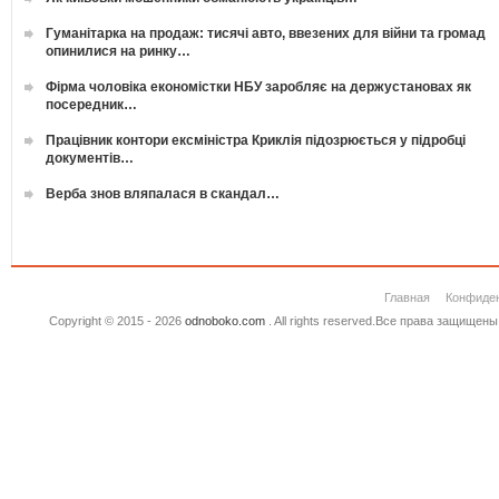
Гуманітарка на продаж: тисячі авто, ввезених для війни та громад
опинилися на ринку…
Фірма чоловіка економістки НБУ заробляє на держустановах як
посередник…
Працівник контори ексміністра Криклія підозрюється у підробці
документів…
Верба знов вляпалася в скандал…
Главная
Конфиде
Copyright © 2015 - 2026
odnoboko.com
. All rights reserved.Все права защище