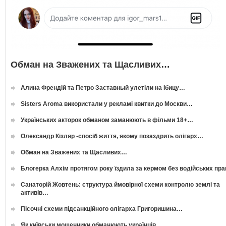
Обман на Зважених та Щасливих…
Алина Френдій та Петро Заставный улетіли на Ібицу…
Sisters Aroma використали у рекламі квитки до Москви…
Українських акторок обманом заманюють в фільми 18+…
Олександр Кізляр -спосіб життя, якому позаздрить олігарх…
Обман на Зважених та Щасливих…
Блогерка Алхім протягом року їздила за кермом без водійських пр
Санаторій Жовтень: структура ймовірної схеми контролю землі та
активів…
Пісочні схеми підсанкційного олігарха Григоришина…
Як київськи мошенники обманюють українців…