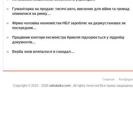
Гуманітарка на продаж: тисячі авто, ввезених для війни та громад
опинилися на ринку…
Фірма чоловіка економістки НБУ заробляє на держустановах як
посередник…
Працівник контори ексміністра Криклія підозрюється у підробці
документів…
Верба знов вляпалася в скандал…
Главная
Конфиде
Copyright © 2015 - 2026
odnoboko.com
. All rights reserved.Все права защище