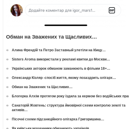
Обман на Зважених та Щасливих…
Алина Френдій та Петро Заставный улетіли на Ібицу…
Sisters Aroma використали у рекламі квитки до Москви…
Українських акторок обманом заманюють в фільми 18+…
Олександр Кізляр -спосіб життя, якому позаздрить олігарх…
Обман на Зважених та Щасливих…
Блогерка Алхім протягом року їздила за кермом без водійських пр
Санаторій Жовтень: структура ймовірної схеми контролю землі та
активів…
Пісочні схеми підсанкційного олігарха Григоришина…
Як київськи мошенники обманюють українців…