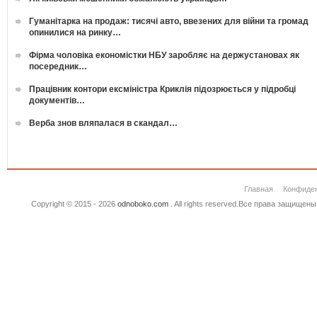
Гуманітарка на продаж: тисячі авто, ввезених для війни та громад
опинилися на ринку…
Фірма чоловіка економістки НБУ заробляє на держустановах як
посередник…
Працівник контори ексміністра Криклія підозрюється у підробці
документів…
Верба знов вляпалася в скандал…
Главная
Конфиде
Copyright © 2015 - 2026
odnoboko.com
. All rights reserved.Все права защище