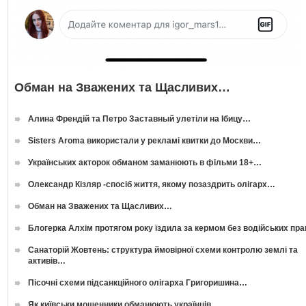
Обман на Зважених та Щасливих…
Алина Френдій та Петро Заставный улетіли на Ібицу…
Sisters Aroma використали у рекламі квитки до Москви…
Українських акторок обманом заманюють в фільми 18+…
Олександр Кізляр -спосіб життя, якому позаздрить олігарх…
Обман на Зважених та Щасливих…
Блогерка Алхім протягом року їздила за кермом без водійських пр
Санаторій Жовтень: структура ймовірної схеми контролю землі та
активів…
Пісочні схеми підсанкційного олігарха Григоришина…
Як київськи мошенники обманюють українців…