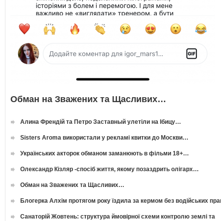
Обман на Зважених та Щасливих…
Алина Френдій та Петро Заставный улетіли на Ібицу…
Sisters Aroma використали у рекламі квитки до Москви…
Українських акторок обманом заманюють в фільми 18+…
Олександр Кізляр -спосіб життя, якому позаздрить олігарх…
Обман на Зважених та Щасливих…
Блогерка Алхім протягом року їздила за кермом без водійських пр
Санаторій Жовтень: структура ймовірної схеми контролю землі та