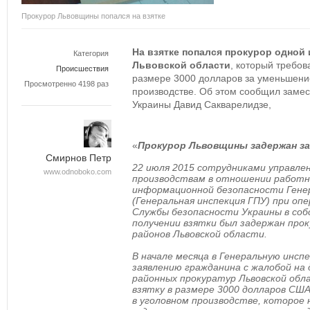
Прокурор Львовщины попался на взятке
На взятке попался прокурор одной
Категория
Львовской области
, который требов
Происшествия
размере 3000 долларов за уменьшени
Просмотренно 4198 раз
производстве. Об этом сообщил замес
Украины Давид Сакварелидзе,
«
Прокурор Львовщины задержан з
Смирнов Петр
22 июля 2015 сотрудниками управле
www.odnoboko.com
производствам в отношении работн
информационной безопасности Гене
(Генеральная инспекция ГПУ) при о
Службы безопасности Украины в со
получении взятки был задержан прок
районов Львовской области.
В начале месяца в Генеральную инс
заявлению гражданина с жалобой на 
районных прокуратур Львовской обл
взятку в размере 3000 долларов СШ
в уголовном производстве, которое 