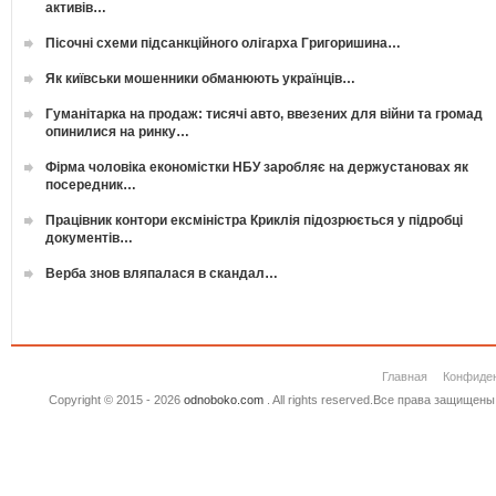
активів…
Пісочні схеми підсанкційного олігарха Григоришина…
Як київськи мошенники обманюють українців…
Гуманітарка на продаж: тисячі авто, ввезених для війни та громад
опинилися на ринку…
Фірма чоловіка економістки НБУ заробляє на держустановах як
посередник…
Працівник контори ексміністра Криклія підозрюється у підробці
документів…
Верба знов вляпалася в скандал…
Главная
Конфиде
Copyright © 2015 - 2026
odnoboko.com
. All rights reserved.Все права защище