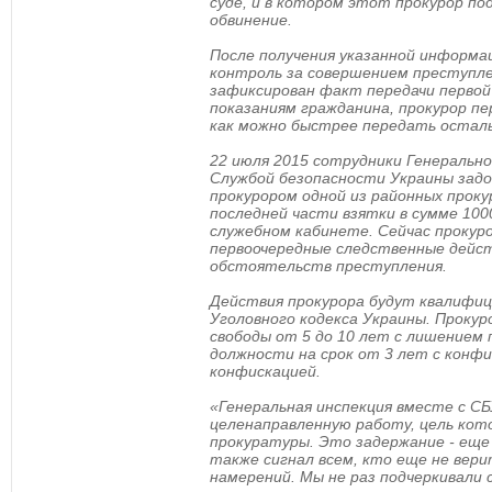
суде, и в котором этот прокурор п
обвинение.
После получения указанной информа
контроль за совершением преступле
зафиксирован факт передачи первой
показаниям гражданина, прокурор пе
как можно быстрее передать остал
22 июля 2015 сотрудники Генерально
Службой безопасности Украины зад
прокурором одной из районных прок
последней части взятки в сумме 100
служебном кабинете. Сейчас прокур
первоочередные следственные дейст
обстоятельств преступления.
Действия прокурора будут квалифици
Уголовного кодекса Украины. Прокур
свободы от 5 до 10 лет с лишением
должности на срок от 3 лет с конф
конфискацией.
«Генеральная инспекция вместе с С
целенаправленную работу, цель ко
прокуратуры. Это задержание - еще 
также сигнал всем, кто еще не вер
намерений. Мы не раз подчеркивали 