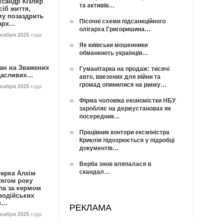
ксандр Кізляр
та активів…
сіб життя,
му позаздрить
Пісочні схеми підсанкційного
гарх…
олігарха Григоришина…
екабря 2025
года
Як київськи мошенники
обманюють українців…
ан на Зважених
Гуманітарка на продаж: тисячі
Щасливих…
авто, ввезених для війни та
громад опинилися на ринку…
екабря 2025
года
Фірма чоловіка економістки НБУ
заробляє на держустановах як
посередник…
Працівник контори ексміністра
Криклія підозрюється у підробці
документів…
Верба знов вляпалася в
скандал…
герка Алхім
тягом року
ла за кермом
водійських
в…
РЕКЛАМА
екабря 2025
года