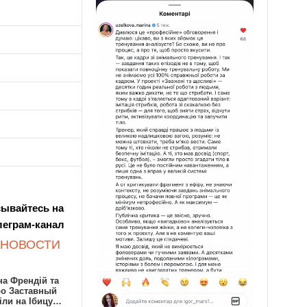
ывайтесь на
леграм-канал
 НОВОСТИ
а Френдій та
ро Заставный
іли на Ібицу…