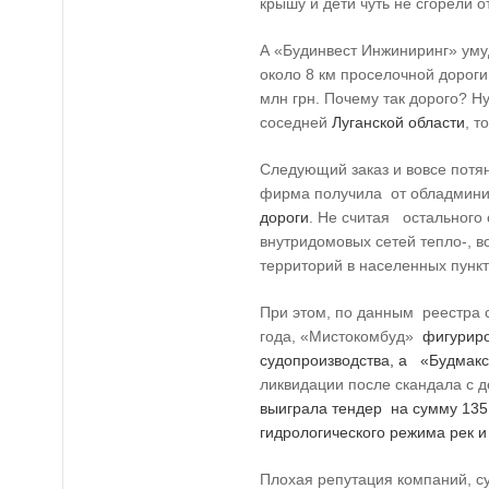
крышу и дети чуть не сгорели о
А «Будинвест Инжиниринг» уму
около 8 км проселочной дорог
млн грн. Почему так дорого? Ну
соседней
Луганской области
, т
Следующий заказ и вовсе потян
фирма получила от обладмин
дороги
. Не считая остального 
внутридомовых сетей тепло-, 
территорий в населенных пункт
При этом, по данным реестра 
года, «Мистокомбуд»
фигуриро
судопроизводства, а «Будмакс
ликвидации после скандала с 
выиграла тендер на сумму 135
гидрологического режима рек 
Плохая репутация компаний, с