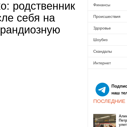
о: родственник
Финансы
ле себя на
Происшествия
грандиозную
Здоровье
Шоубиз
Скандалы
Интернет
Подпис
наш те
ПОСЛЕДНИЕ
Алин
Пет
улет