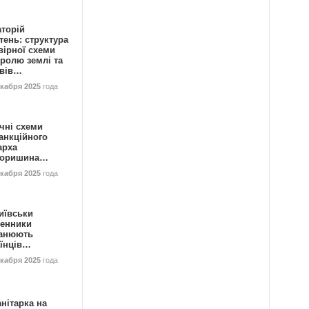
аторій
ень: структура
вірної схеми
ролю землі та
ивів…
екабря 2025
года
чні схеми
анкційного
арха
горишина…
екабря 2025
года
иївськи
енники
анюють
аїнців…
екабря 2025
года
нітарка на