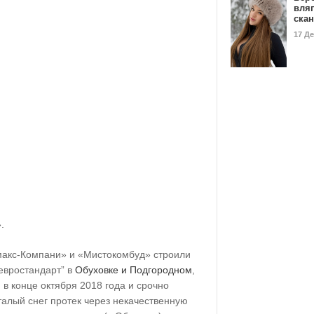
вля
ска
17 Д
.
макс-Компани» и «Мистокомбуд» строили
”евростандарт” в
Обуховке и Подгородном
,
в конце октября 2018 года и срочно
 талый снег протек через некачественную