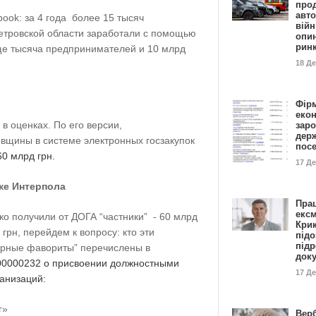
прод
авто
ook: за 4 года более 15 тысяч
війн
етровской области заработали с помощью
опи
рин
еще тысяча предпринимателей и 10 млрд
18 Д
Фір
еко
в оценках. По его версии,
заро
дер
щины в системе электронных госзакупок
пос
60 млрд грн.
17 Д
ке Интерпола
Пра
ексм
ько получили от ДОГА “частники” - 60 млрд
Кри
 грн, перейдем к вопросу: кто эти
підо
підр
дерные фавориты” перечислены в
док
0000232 о присвоении должностными
17 Д
анизаций:
г»
Вер