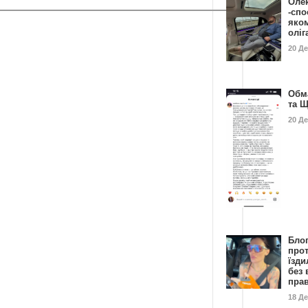
Оле
-спо
яко
олі
20 Д
Обм
та 
20 Д
Бло
про
їзди
без 
пра
18 Д