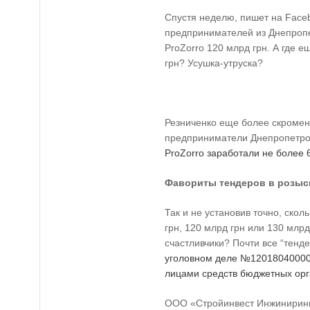
Спустя неделю, пишет на Faceb
предпринимателей из Днепроп
ProZorro 120 млрд грн. А где 
грн? Усушка-утруска?
Резниченко еще более скромен 
предприниматели Днепропетров
ProZorro заработали не более 
Фавориты тендеров в розыс
Так и не установив точно, скол
грн, 120 млрд грн или 130 млрд
счастливчики? Почти все “тен
уголовном деле №12018040000
лицами средств бюджетных орг
ООО «Стройинвест Инжинирин