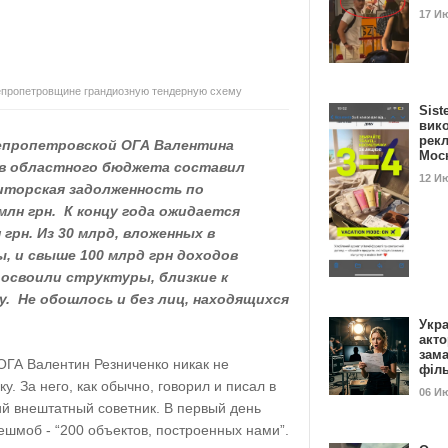
17 И
непропетровщине грандиозную тендерную схему
Sist
вик
рекл
непропетровской ОГА Валентина
Мос
тв областного бюджета составил
12 И
диторская задолженность по
лн грн. К концу года ожидается
грн. Из 30 млрд, вложенных в
 и свыше 100 млрд грн доходов
 освоили структуры, близкие к
у. Не обошлось и без лиц, находящихся
Укра
акт
зам
ОГА Валентин Резниченко никак не
філ
. За него, как обычно, говорил и писал в
06 И
 внештатный советник. В первый день
шмоб - “200 объектов, построенных нами”.