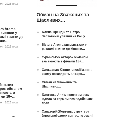
юля 2026
года
Обман на Зважених та
Щасливих…
ers Aroma
Алина Френдій та Петро
ористали у
Заставный улетіли на Ібицу…
амі квитки до
кви…
Sisters Aroma використали у
юля 2026
года
рекламі квитки до Москви…
Українських акторок обманом
заманюють в фільми 18+…
Олександр Кізляр -спосіб життя,
якому позаздрить олігарх…
Обман на Зважених та
їнських
Щасливих…
орок обманом
анюють в
Блогерка Алхім протягом року
ьми 18+…
їздила за кермом без водійських
юня 2026
года
прав…
Санаторій Жовтень: структура
ймовірної схеми контролю землі