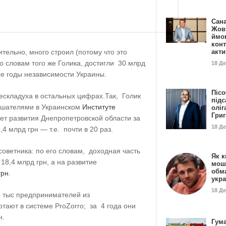
Сан
Жовт
ймо
конт
тельно, много строил (потому что это
акт
о словам того же Голика, достигли 30 млрд
18 Д
все годы независимости Украины.
Пісо
ескладуха в остальных цифрах.Так, Голик
підс
ушателями в Украинском
Институте
оліг
Гри
ет развития Днепропетровской области за
18 Д
,4 млрд грн — т.е. почти в 20 раз.
советника: по его словам, доходная часть
Як к
18,4 млрд грн, а на развитие
мош
обм
грн
.
укр
18 Д
 тыс предпринимателей из
тают в системе ProZorro; за 4 года они
н.
Гума