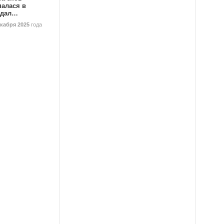
палася в
ндал…
екабря 2025
года