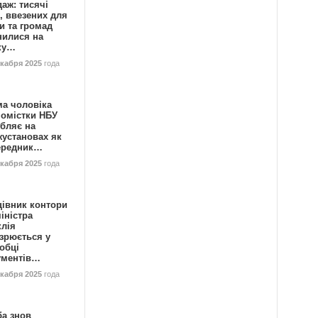
аж: тисячі
, ввезених для
и та громад
нилися на
ку…
екабря 2025
года
ма чоловіка
номістки НБУ
бляє на
жустановах як
ередник…
екабря 2025
года
цівник контори
іністра
клія
зрюється у
обці
ументів…
екабря 2025
года
ба знов