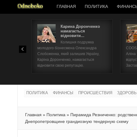
ГЛАВНАЯ
ПОЛИТИКА
ФИНАНС
Карина Доронченко
намагається
відновити...
Колишня подружка
молодого бізнесмена Олександра
COOSH
Слобоженка, який залишив Україну,
Аліна
Каріна Доронченко, намагається
відпус
відновити свою репутацію.
Заста
ПОЛИТИКА
ФИНАНСЫ
ПРОИСШЕСТВИЯ
ЗДОРОВЬ
Главная
»
Политика
»
Пирамида Резниченко: родствен
Днепропетровщине грандиозную тендерную схему