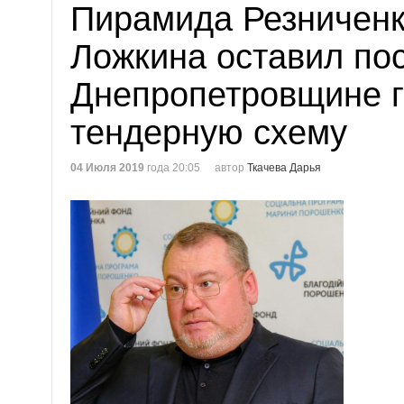
Пирамида Резниченк
Ложкина оставил пос
Днепропетровщине 
тендерную схему
04 Июля 2019
года 20:05
автор
Ткачева Дарья