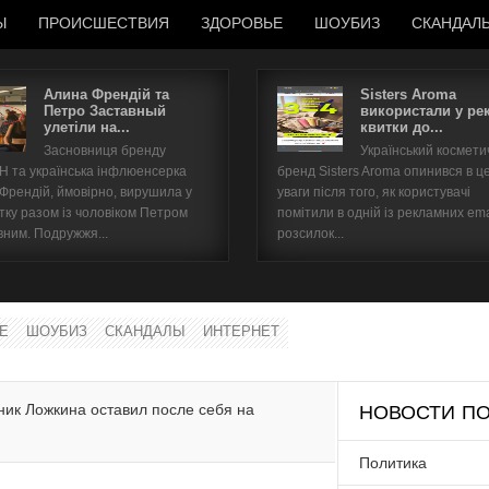
Ы
ПРОИСШЕСТВИЯ
ЗДОРОВЬЕ
ШОУБИЗ
СКАНДАЛ
Алина Френдій та
Sisters Aroma
Петро Заставный
використали у ре
улетіли на...
квитки до...
Имя пользователя
Засновниця бренду
Український космет
 та українська інфлюенсерка
бренд Sisters Aroma опинився в ц
Пароль
 Френдій, ймовірно, вирушила у
уваги після того, як користувачі
тку разом із чоловіком Петром
помітили в одній із рекламних ema
вним. Подружжя...
розсилок...
запомнить
Е
ШОУБИЗ
СКАНДАЛЫ
ИНТЕРНЕТ
Забыли пароль?
Забыли имя пользователя?
ник Ложкина оставил после себя на
НОВОСТИ ПО
Политика