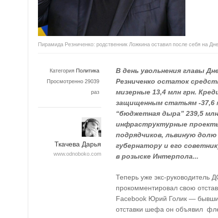
Пирамида Резниченко: родственник Ложкина оставил после себя на Д
В день увольнения главы Д
Категория
Политика
Резниченко остаток средс
Просмотренно 29039
мизерные 13,4 млн грн. Кре
раз
защищенным статьям -37,6 м
“бюджетная дыра” 239,5 млн 
инфраструктурные проекты,
подрядчиков, львиную долю
Ткачева Дарья
губернатору и его советник
www.odnoboko.com
в розыске Интерпола...
Теперь уже экс-руководитель Д
прокомментировал свою отставку
Facebook Юрий Голик — бывший
отставки шефа он объявил фле