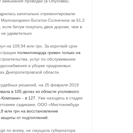
т замыкания проводки (в Обуховке).
дрилась капитально отремонтировали
и Малозахарино-Богатое-Солнечное за 61,2
, если битум покупать двое дороже, чем в
о не удивительно.
ул на 109,94 млн грн. За короткий срок
истрации
полмиллиарда гривен только на
строительства, услуг по обслуживанию
водоснабжения и уборке придомовых
ах Днепропетровской области.
судебных решений, на 25 февраля 2019
вала в 105 делах из области уголовного
-Компани» - в 127
. Уже находясь в стадии
детскими садиками, ООО «Мистокомбуд
»
,8 млн грн на восстановление
и защиты от подтоплений
.
удя по всему, не смущала губернатора