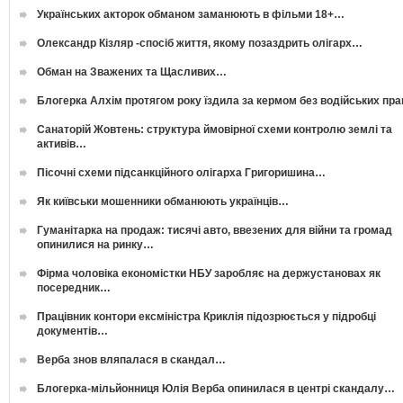
Українських акторок обманом заманюють в фільми 18+…
Олександр Кізляр -спосіб життя, якому позаздрить олігарх…
Обман на Зважених та Щасливих…
Блогерка Алхім протягом року їздила за кермом без водійських пр
Санаторій Жовтень: структура ймовірної схеми контролю землі та
активів…
Пісочні схеми підсанкційного олігарха Григоришина…
Як київськи мошенники обманюють українців…
Гуманітарка на продаж: тисячі авто, ввезених для війни та громад
опинилися на ринку…
Фірма чоловіка економістки НБУ заробляє на держустановах як
посередник…
Працівник контори ексміністра Криклія підозрюється у підробці
документів…
Верба знов вляпалася в скандал…
Блогерка-мільйонниця Юлія Верба опинилася в центрі скандалу…