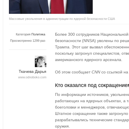
Массовые увольнения в администрации по ядерной безопасности США
Более 300 сотрудников Национальной
Категория
Политика
безопасности (NNSA) уволены по ре
Просмотренно 1299 раз
Трампа.
Этот шаг вызвал обеспокоенно
поскольку затронул специалистов, отв
американского ядерного арсенала.
Ткачева Дарья
Об этом сообщает
CNN
со ссылкой на 
www.odnoboko.com
Кто оказался под сокращение
По информации источников, увольнен
работающих на ядерных объектах
, а 
боеголовки
и
менеджеров, отвечающих
Штатное сокращение также затронуло 
разрабатывались
технические стандар
оружия
.