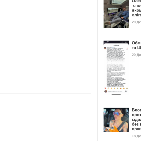
Оле
-спо
яко
олі
20 Д
Обм
та 
20 Д
Бло
про
їзди
без 
пра
18 Д