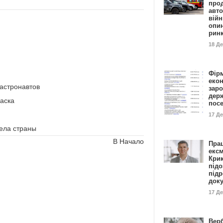
прод
авто
війн
опи
рин
18 Д
Фір
еко
 астронавтов
заро
дер
аска
пос
17 Д
ела страны
В Начало
Пра
ексм
Кри
підо
підр
док
17 Д
Вер