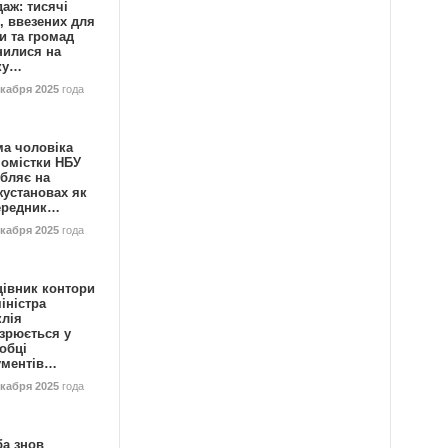
аж: тисячі
, ввезених для
и та громад
нилися на
ку…
екабря 2025
года
ма чоловіка
номістки НБУ
бляє на
жустановах як
ередник…
екабря 2025
года
цівник контори
іністра
клія
зрюється у
обці
ументів…
екабря 2025
года
ба знов