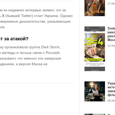
17 И
м из недавних интервью заявил, что за
ть
X
(бывший Twitter) стоит Украина. Однако
ровержимые доказательства, указывающие
ов.
Sist
вик
рекл
т за атакой?
Мос
12 И
аку организовала
группа Dark Storm
,
е взгляды
и тесные связи с
Россией
.
азывают, что именно эта хакерская
адением, а версия Маска не
Укра
акт
зам
філ
06 И