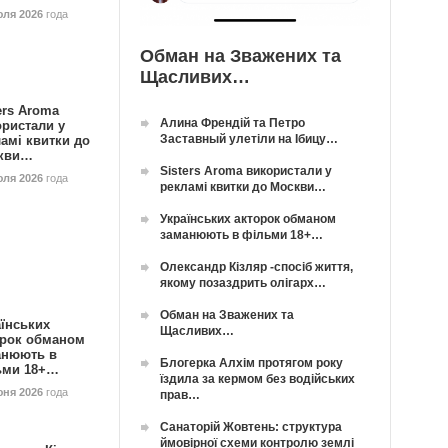
юля 2026
года
Обман на Зважених та
Щасливих…
ers Aroma
Алина Френдій та Петро
ористали у
Заставный улетіли на Ібицу…
амі квитки до
кви…
Sisters Aroma використали у
юля 2026
года
рекламі квитки до Москви…
Українських акторок обманом
заманюють в фільми 18+…
Олександр Кізляр -спосіб життя,
якому позаздрить олігарх…
Обман на Зважених та
їнських
Щасливих…
орок обманом
анюють в
Блогерка Алхім протягом року
ьми 18+…
їздила за кермом без водійських
юня 2026
года
прав…
Санаторій Жовтень: структура
ймовірної схеми контролю землі