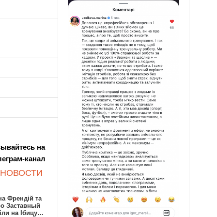
ывайтесь на
леграм-канал
 НОВОСТИ
а Френдій та
ро Заставный
іли на Ібицу…