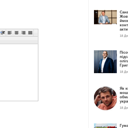
Сан
Жовт
ймо
конт
акт
18 Д
Пісо
підс
оліг
Гри
18 Д
Як к
мош
обм
укр
18 Д
Гума