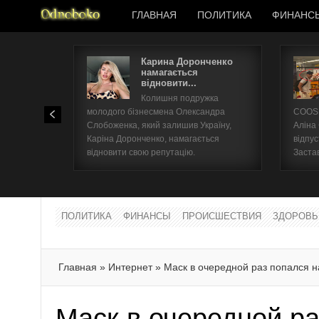
ГЛАВНАЯ
ПОЛИТИКА
ФИНАНС
Карина Доронченко
намагається
відновити...
Колишня подружка
молодого бізнесмена Олександра
COOSH
Слобоженка, який залишив Україну,
Аліна
Каріна Доронченко, намагається
відпус
відновити свою репутацію.
Заста
ПОЛИТИКА
ФИНАНСЫ
ПРОИСШЕСТВИЯ
ЗДОРОВЬ
Главная
»
Интернет
»
Маск в очередной раз попался н
Маск в очередной ра