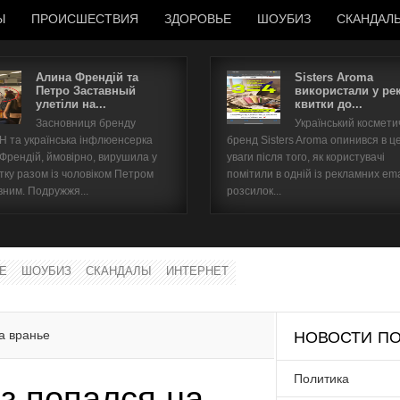
Ы
ПРОИСШЕСТВИЯ
ЗДОРОВЬЕ
ШОУБИЗ
СКАНДАЛ
Алина Френдій та
Sisters Aroma
Петро Заставный
використали у ре
улетіли на...
квитки до...
Имя пользователя
Засновниця бренду
Український космет
 та українська інфлюенсерка
бренд Sisters Aroma опинився в ц
Пароль
 Френдій, ймовірно, вирушила у
уваги після того, як користувачі
тку разом із чоловіком Петром
помітили в одній із рекламних ema
вним. Подружжя...
розсилок...
запомнить
Е
ШОУБИЗ
СКАНДАЛЫ
ИНТЕРНЕТ
Забыли пароль?
Забыли имя пользователя?
а вранье
НОВОСТИ ПО
Политика
з попался на