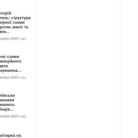
аторій
ень: структура
вірної схеми
ролю землі та
ивів…
екабря 2025
года
чні схеми
анкційного
арха
горишина…
екабря 2025
года
иївськи
енники
анюють
аїнців…
екабря 2025
года
нітарка на