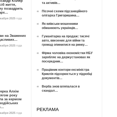
ксандр Кізляр
та активів…
сіб життя,
му позаздрить
Пісочні схеми підсанкційного
гарх…
олігарха Григоришина…
екабря 2025
года
Як київськи мошенники
обманюють українців…
ан на Зважених
Гуманітарка на продаж: тисячі
Щасливих…
авто, ввезених для війни та
громад опинилися на ринку…
екабря 2025
года
Фірма чоловіка економістки НБУ
заробляє на держустановах як
посередник…
Працівник контори ексміністра
Криклія підозрюється у підробці
документів…
Верба знов вляпалася в
скандал…
герка Алхім
тягом року
ла за кермом
водійських
в…
РЕКЛАМА
екабря 2025
года