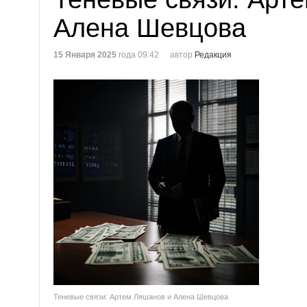
Алена Шевцова
15 Января 2025
года 09:42
автор
Редакция
Теневые связи: Артем Ляшанов и Алена Шевцова