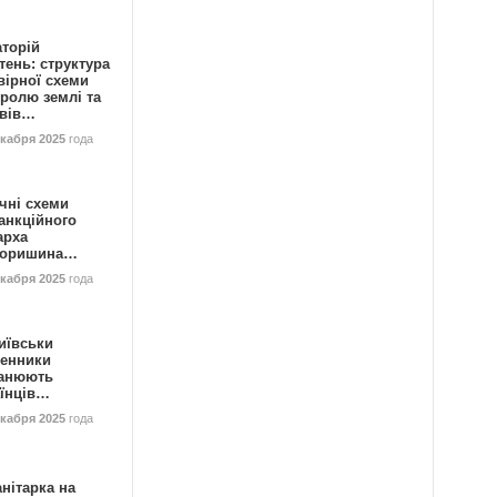
аторій
ень: структура
вірної схеми
ролю землі та
ивів…
екабря 2025
года
чні схеми
анкційного
арха
горишина…
екабря 2025
года
иївськи
енники
анюють
аїнців…
екабря 2025
года
нітарка на