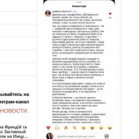
ывайтесь на
леграм-канал
 НОВОСТИ
а Френдій та
ро Заставный
іли на Ібицу…