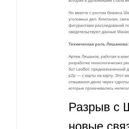
которая в дальнейшем стала м
Но вместе с ростом бизнеса Ш
уголовных дел. Компании, свя
фигурантами расследований по
свидетельствуют данные Минис
Техническая роль Ляшанова:
Артем Ляшанов, работая в ком
разработке технологических ре
бот LeoBot, предназначенный 
p2p — с карты на карту. Этот 
отмывания денег через «дропы
которые прокачивались нелега
Разрыв с 
новые свя