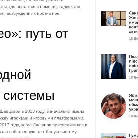
ты, где пытается с помощью адвокатов
ел, возбужденных против неё.
Сан
Жовт
ймо
конт
о»: путь от
акт
18 Д
Пісо
підс
оліг
одной
Гри
18 Д
 системы
Як к
мош
обм
укр
Шевцовой в 2013 году, изначально имела
18 Д
ежду игроками и игровыми платформами.
 2017 году, когда Ляшанов присоединился к
вала собственную платёжную систему,
Гума