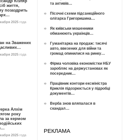
ксандр Кізляр
та активів…
сіб життя,
му позаздрить
Пісочні схеми підсанкційного
гарх…
олігарха Григоришина…
екабря 2025
года
Як київськи мошенники
обманюють українців…
ан на Зважених
Гуманітарка на продаж: тисячі
Щасливих…
авто, ввезених для війни та
громад опинилися на ринку…
екабря 2025
года
Фірма чоловіка економістки НБУ
заробляє на держустановах як
посередник…
Працівник контори ексміністра
Криклія підозрюється у підробці
документів…
Верба знов вляпалася в
скандал…
герка Алхім
тягом року
ла за кермом
водійських
в…
РЕКЛАМА
екабря 2025
года