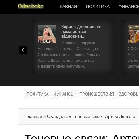
ГЛАВНАЯ
ПОЛИТИКА
ФИНАНС
Карина Доронченко
намагається
відновити...
Колишня подружка
молодого бізнесмена Олександра
COOSH
Слобоженка, який залишив Україну,
Аліна
Каріна Доронченко, намагається
відпус
відновити свою репутацію.
Заста
ПОЛИТИКА
ФИНАНСЫ
ПРОИСШЕСТВИЯ
ЗДОРОВЬ
Главная
»
Скандалы
»
Теневые связи: Артем Ляшанов
Теневые связи: Арт