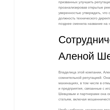
призванных улучшить репутаци
проанализировав открытые рее
уверенностью утверждать, что 
должность технического директ
позднее сменила название на
Сотруднич
Аленой Ш
Владелица этой компании, Але
сомнительной репутацией. Он
махинациях, в том числе в отм
и предприятия, связанные с и
Шевцовым и партнерами она ок
статьям, включая мошенничест
Чтобы избежать уголовного пр