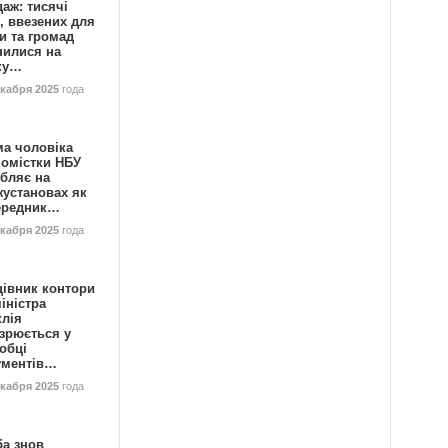
аж: тисячі
, ввезених для
и та громад
нилися на
ку…
екабря 2025
года
ма чоловіка
номістки НБУ
бляє на
жустановах як
ередник…
екабря 2025
года
цівник контори
іністра
клія
зрюється у
обці
ументів…
екабря 2025
года
ба знов