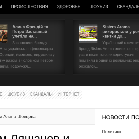
Ы
ПРОИСШЕСТВИЯ
ЗДОРОВЬЕ
ШОУБИЗ
СКАНДАЛ
Алина Френдій та
Sisters Aroma
Петро Заставный
використали у ре
улетіли на...
квитки до...
Имя пользователя
Засновниця бренду
Український космет
 та українська інфлюенсерка
бренд Sisters Aroma опинився в ц
Пароль
 Френдій, ймовірно, вирушила у
уваги після того, як користувачі
тку разом із чоловіком Петром
помітили в одній із рекламних ema
вним. Подружжя...
розсилок...
запомнить
Е
ШОУБИЗ
СКАНДАЛЫ
ИНТЕРНЕТ
Забыли пароль?
Забыли имя пользователя?
 и Алена Шевцова
НОВОСТИ ПО
Политика
ем Ляшанов и