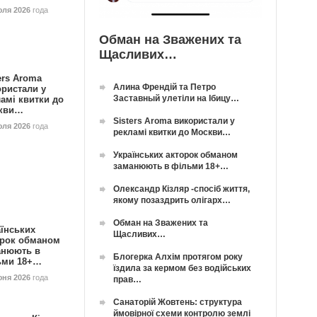
юля 2026
года
Обман на Зважених та
Щасливих…
ers Aroma
Алина Френдій та Петро
ористали у
Заставный улетіли на Ібицу…
амі квитки до
кви…
Sisters Aroma використали у
юля 2026
года
рекламі квитки до Москви…
Українських акторок обманом
заманюють в фільми 18+…
Олександр Кізляр -спосіб життя,
якому позаздрить олігарх…
Обман на Зважених та
їнських
Щасливих…
орок обманом
анюють в
Блогерка Алхім протягом року
ьми 18+…
їздила за кермом без водійських
юня 2026
года
прав…
Санаторій Жовтень: структура
ймовірної схеми контролю землі