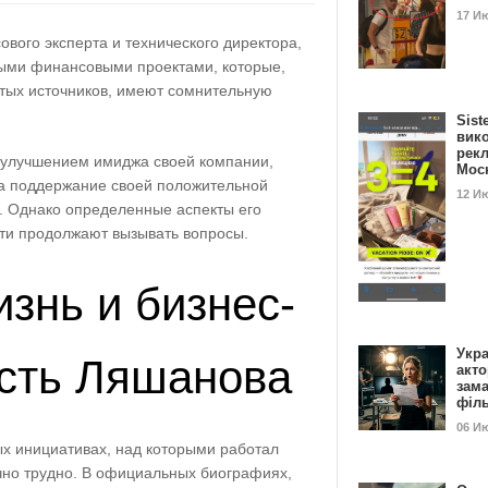
17 И
ового эксперта и технического директора,
ными финансовыми проектами, которые,
тых источников, имеют сомнительную
Sist
вик
рекл
 улучшением имиджа своей компании,
Мос
на поддержание своей положительной
12 И
. Однако определенные аспекты его
ти продолжают вызывать вопросы.
знь и бизнес-
Укра
сть Ляшанова
акт
зам
філ
06 И
х инициативах, над которыми работал
чно трудно. В официальных биографиях,