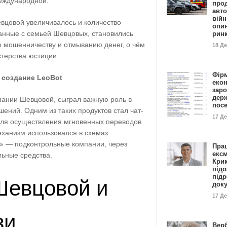
еждународной.
прод
авто
війн
евцовой увеличивалось и количество
опи
занные с семьей Шевцовых, становились
рин
 мошенничеству и отмыванию денег, о чём
18 Д
терства юстиции.
Фір
 создание LeoBot
еко
заро
дер
пании Шевцовой, сыграл важную роль в
пос
шений. Одним из таких продуктов стал чат-
17 Д
для осуществления мгновенных переводов
механизм использовался в схемах
» — подконтрольные компании, через
Пра
ексм
льные средства.
Кри
підо
підр
Шевцовой и
док
17 Д
зи
Вер