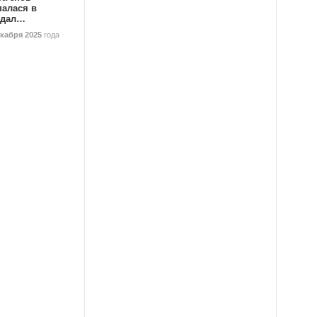
палася в
ндал…
екабря 2025
года