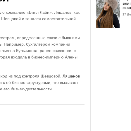
вля
ска
ную компанию «Билл Лайн», Ляшанов, как
17 Д
с Шевцовой и занялся самостоятельной
еестрам, определенные связи с бывшими
ь. Например, бухгалтером компании
льевна Кульчицька, ранее связанная с
торая входила в бизнес-империю Алены
ыход из под контроля Шевцовой,
Ляшанов
 с её бизнес-структурами, что вызывает
 его бизнес-деятельности.