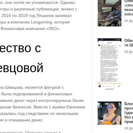
Оле
ю, они почти не упоминаются. Однако,
-спо
стры и различные публикации, можно с
яко
олі
с 2016 по 2019 год Ляшанов занимал
20 Д
ора в компании Leogaming, которая
 «Финансовая компания «ЛЕО».
Обм
ество с
та 
20 Д
евцовой
на Шевцова, является фигурой с
а была подозреваемой в финансовых
ывании денег через контролируемые банки
Бло
горным бизнесом. Вместе с мужем Евгением
про
їзди
азалась под следствием по нескольким
без 
во и отмывание денег.
пра
18 Д
еследования, Шевцова уехала в