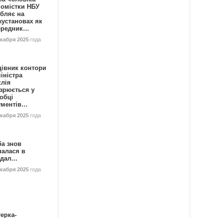
номістки НБУ
бляє на
жустановах як
ередник…
екабря 2025
года
цівник контори
іністра
клія
зрюється у
обці
ументів…
екабря 2025
года
ба знов
палася в
ндал…
екабря 2025
года
ерка-