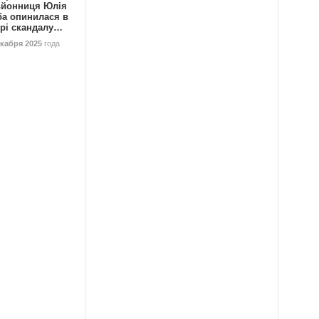
ьйонниця Юлія
ба опинилася в
трі скандалу…
екабря 2025
года