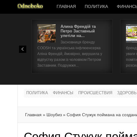
ГЛАВНАЯ
ПОЛИТИКА
ФИНАНС
Алина Френдій та
Петро Заставный
улетіли на...
Засновниця бренду
COOSH та українська інфлюенсерка
бренд 
Аліна Френдій, ймовірно, вирушила у
уваги 
відпустку разом із чоловіком Петром
поміти
Заставним. Подружжя...
розсил
ПОЛИТИКА
ФИНАНСЫ
ПРОИСШЕСТВИЯ
ЗДОРОВЬ
Главная
»
Шоубиз
»
София Стужук поймана на создани
София Стужук пойма