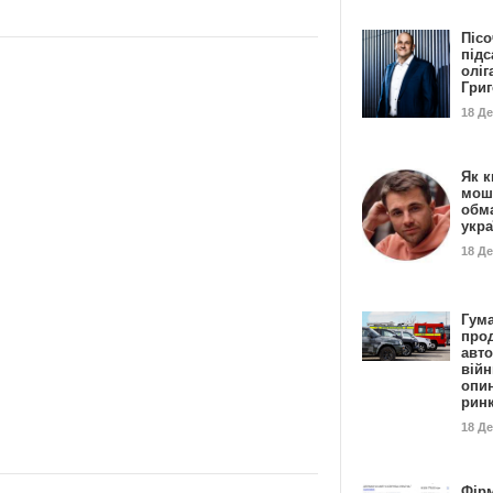
Пісо
підс
оліг
Гри
18 Д
Як к
мош
обм
укр
18 Д
Гума
прод
авто
війн
опи
рин
18 Д
Фір