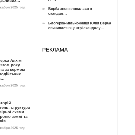
Щасливих…
екабря 2025
года
Верба знов вляпалася в
скандал…
Блогерка-мільйонниця Юлія Верба
опинилася в центрі скандалу…
РЕКЛАМА
герка Алхім
тягом року
ла за кермом
водійських
в…
екабря 2025
года
аторій
ень: структура
вірної схеми
ролю землі та
ивів…
екабря 2025
года