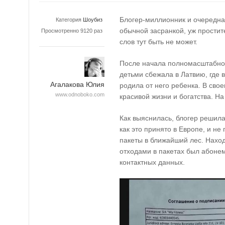
Блогер-миллионник и очередна
Категория
Шоубиз
обычной засранкой, уж простит
Просмотренно 9120 раз
слов тут быть не может.
После начала полномасштабног
детьми сбежала в Латвию, где 
Агалакова Юлия
родила от него ребенка. В св
www.odnoboko.com
красивой жизни и богатства. На
Как выяснилась, блогер решила
как это принято в Европе, и не 
пакеты в ближайший лес. Нахо
отходами в пакетах был абонем
контактных данных.