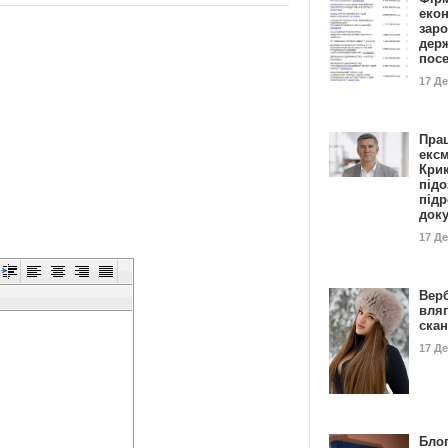
еко
заро
дер
пос
17 Д
Пра
ексм
Кри
підо
підр
док
17 Д
Вер
вля
ска
17 Д
Блог