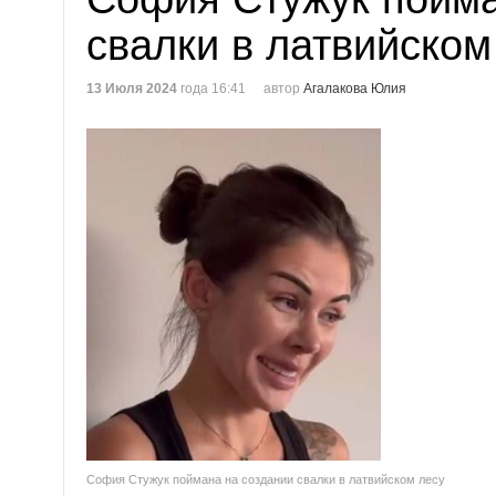
свалки в латвийском
13 Июля 2024
года 16:41
автор
Агалакова Юлия
София Стужук поймана на создании свалки в латвийском лесу