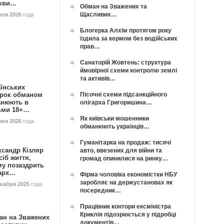
кви…
Обман на Зважених та
Щасливих…
юля 2026
года
Блогерка Алхім протягом року
їздила за кермом без водійських
прав…
Санаторій Жовтень: структура
ймовірної схеми контролю землі
та активів…
їнських
Пісочні схеми підсанкційного
орок обманом
анюють в
олігарха Григоришина…
ьми 18+…
Як київськи мошенники
юня 2026
года
обманюють українців…
Гуманітарка на продаж: тисячі
ксандр Кізляр
авто, ввезених для війни та
сіб життя,
громад опинилися на ринку…
му позаздрить
гарх…
Фірма чоловіка економістки НБУ
заробляє на держустановах як
екабря 2025
года
посередник…
Працівник контори ексміністра
Криклія підозрюється у підробці
ан на Зважених
документів…