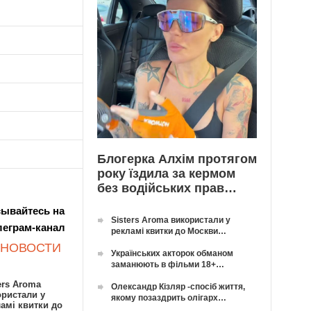
Блогерка Алхім протягом
року їздила за кермом
без водійських прав…
ывайтесь на
Sisters Aroma використали у
леграм-канал
рекламі квитки до Москви…
 НОВОСТИ
Українських акторок обманом
заманюють в фільми 18+…
ers Aroma
Олександр Кізляр -спосіб життя,
ористали у
якому позаздрить олігарх…
амі квитки до