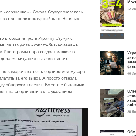
Мос
12 И
я «осознанка» - София Стужук оказалась
е за наш нелитературный слог. Но иных
о вторжения рф в Украину Стужук с
вышла замуж за «крипто-бизнесмена» и
оем Инстаграмм пара создает иллюзию
Укра
акт
 деле же ситуация выглядит иначе.
зам
філ
 не заморачиваться с сортировкой мусора,
06 И
платить за его вывоз. А просто отвезла
дку обнаружил лесник. Вместе с бытовыми
ент на спортивный зал с указанием
Оле
-спо
яко
олі
20 Д
Обм