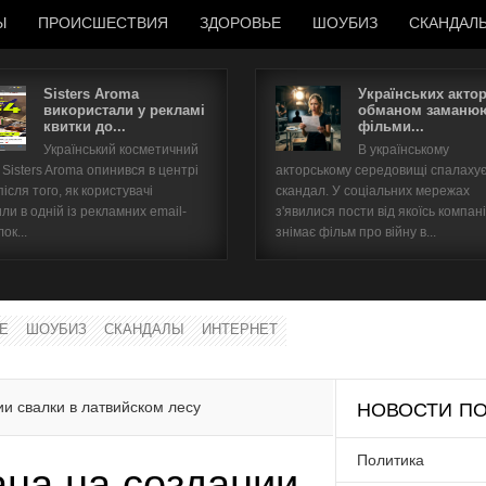
Ы
ПРОИСШЕСТВИЯ
ЗДОРОВЬЕ
ШОУБИЗ
СКАНДАЛ
Sisters Aroma
Українських акто
використали у рекламі
обманом заманюю
квитки до...
фільми...
Имя пользователя
Український косметичний
В українському
Sisters Aroma опинився в центрі
акторському середовищі спалаху
Пароль
після того, як користувачі
скандал. У соціальних мережах
ли в одній із рекламних email-
з'явилися пости від якоїсь компані
ок...
знімає фільм про війну в...
запомнить
Е
ШОУБИЗ
СКАНДАЛЫ
ИНТЕРНЕТ
Забыли пароль?
Забыли имя пользователя?
и свалки в латвийском лесу
НОВОСТИ ПО
Политика
на на создании