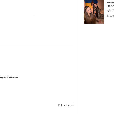
міл
Вер
цен
17 Д
одит сейчас
В Начало