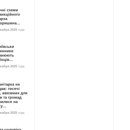
чні схеми
анкційного
арха
горишина…
екабря 2025
года
иївськи
енники
анюють
аїнців…
екабря 2025
года
нітарка на
аж: тисячі
, ввезених для
и та громад
нилися на
ку…
екабря 2025
года
ма чоловіка