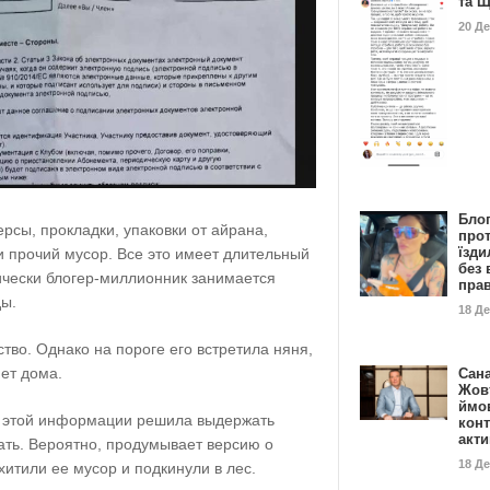
та 
20 Д
Бло
рсы, прокладки, упаковки от айрана,
про
їзди
и прочий мусор. Все это имеет длительный
без 
ически блогер-миллионник занимается
пра
ы.
18 Д
тво. Однако на пороге его встретила няня,
нет дома.
Сан
Жовт
ймо
и этой информации решила выдержать
конт
акт
ать. Вероятно, продумывает версию о
18 Д
хитили ее мусор и подкинули в лес.