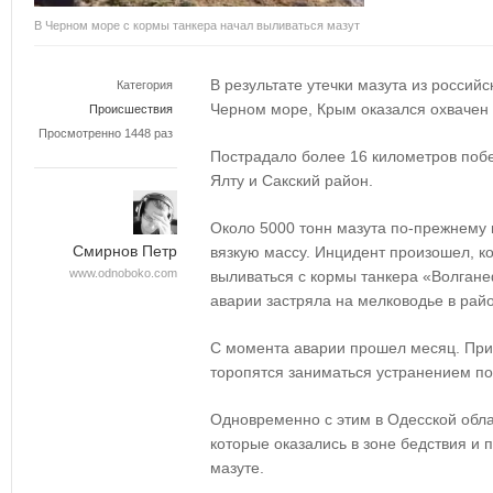
В Черном море с кормы танкера начал выливаться мазут
В результате утечки мазута из российс
Категория
Черном море, Крым оказался охвачен 
Происшествия
Просмотренно 1448 раз
Пострадало более 16 километров побе
Ялту и Сакский район.
Около 5000 тонн мазута по-прежнему 
Смирнов Петр
вязкую массу. Инцидент произошел, к
www.odnoboko.com
выливаться с кормы танкера «Волганеф
аварии застряла на мелководье в ра
С момента аварии прошел месяц. При 
торопятся заниматься устранением по
Одновременно с этим в Одесской обла
которые оказались в зоне бедствия и 
мазуте.