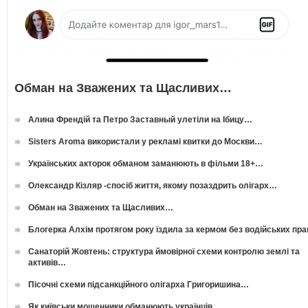
Обман на Зважених та Щасливих…
Алина Френдій та Петро Заставный улетіли на Ібицу…
Sisters Aroma використали у рекламі квитки до Москви…
Українських акторок обманом заманюють в фільми 18+…
Олександр Кізляр -спосіб життя, якому позаздрить олігарх…
Обман на Зважених та Щасливих…
Блогерка Алхім протягом року їздила за кермом без водійських пр
Санаторій Жовтень: структура ймовірної схеми контролю землі та
активів…
Пісочні схеми підсанкційного олігарха Григоришина…
Як київськи мошенники обманюють українців…