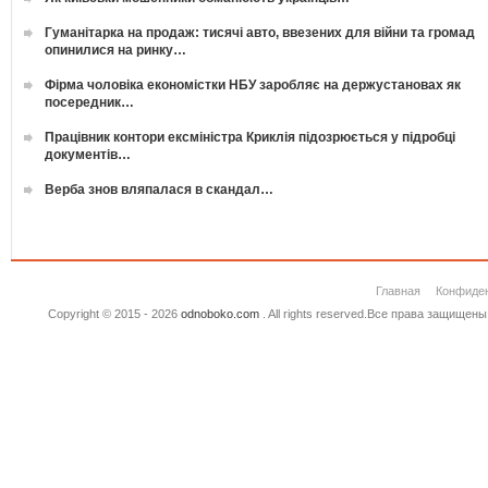
Гуманітарка на продаж: тисячі авто, ввезених для війни та громад
опинилися на ринку…
Фірма чоловіка економістки НБУ заробляє на держустановах як
посередник…
Працівник контори ексміністра Криклія підозрюється у підробці
документів…
Верба знов вляпалася в скандал…
Главная
Конфиде
Copyright © 2015 - 2026
odnoboko.com
. All rights reserved.Все права защище