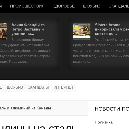
Ы
ПРОИСШЕСТВИЯ
ЗДОРОВЬЕ
ШОУБИЗ
СКАНДАЛ
Алина Френдій та
Sisters Aroma
Петро Заставный
використали у ре
улетіли на...
квитки до...
Имя пользователя
Засновниця бренду
Український космет
 та українська інфлюенсерка
бренд Sisters Aroma опинився в ц
Пароль
 Френдій, ймовірно, вирушила у
уваги після того, як користувачі
тку разом із чоловіком Петром
помітили в одній із рекламних ema
вним. Подружжя...
розсилок...
запомнить
Е
ШОУБИЗ
СКАНДАЛЫ
ИНТЕРНЕТ
Забыли пароль?
Забыли имя пользователя?
аль и алюминий из Канады
НОВОСТИ ПО
Политика
шлины на сталь