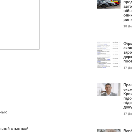
прод
авто
війн
опи
рин
18 Д
Фір
еко
заро
дер
пос
17 Д
Пра
ексм
Кри
підо
підр
док
нных
17 Д
ьной отметкой
Вер