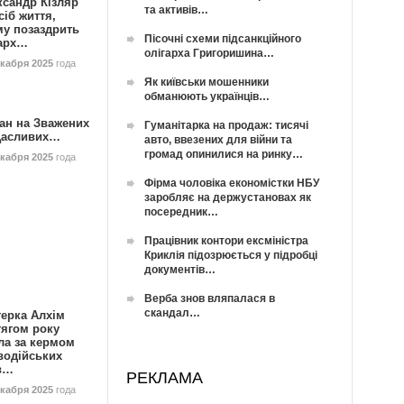
ксандр Кізляр
та активів…
сіб життя,
му позаздрить
Пісочні схеми підсанкційного
гарх…
олігарха Григоришина…
екабря 2025
года
Як київськи мошенники
обманюють українців…
ан на Зважених
Гуманітарка на продаж: тисячі
Щасливих…
авто, ввезених для війни та
громад опинилися на ринку…
екабря 2025
года
Фірма чоловіка економістки НБУ
заробляє на держустановах як
посередник…
Працівник контори ексміністра
Криклія підозрюється у підробці
документів…
Верба знов вляпалася в
скандал…
герка Алхім
тягом року
ла за кермом
водійських
в…
РЕКЛАМА
екабря 2025
года