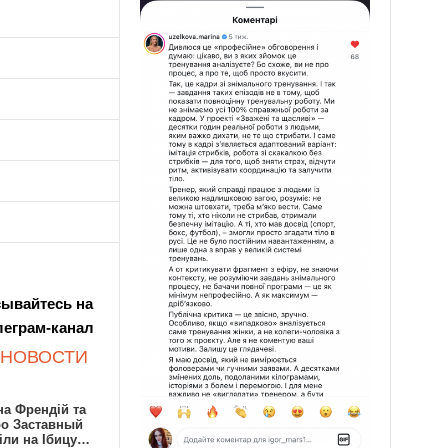
ывайтесь на
леграм-канал
 НОВОСТИ
а Френдій та
ро Заставный
іли на Ібицу…