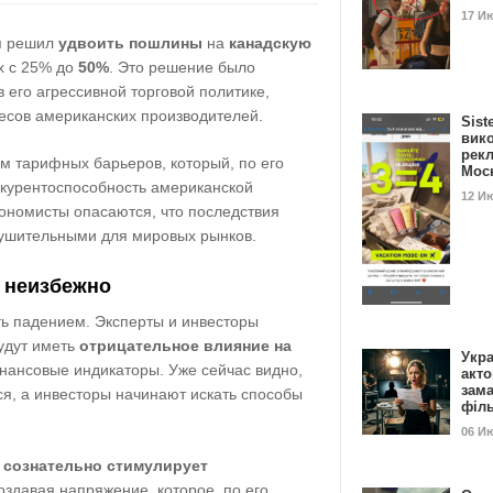
17 И
п решил
удвоить пошлины
на
канадскую
их с 25% до
50%
. Это решение было
 его агрессивной торговой политике,
есов американских производителей.
Sist
вик
рекл
м тарифных барьеров, который, по его
Мос
нкурентоспособность американской
12 И
ономисты опасаются, что последствия
зрушительными для мировых рынков.
е неизбежно
ть падением. Эксперты и инвесторы
удут иметь
отрицательное влияние на
Укра
нансовые индикаторы. Уже сейчас видно,
акт
зам
ся, а инвесторы начинают искать способы
філ
06 И
 сознательно стимулирует
создавая напряжение, которое, по его