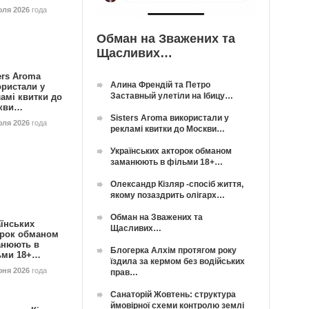
юля 2026
года
Обман на Зважених та
Щасливих…
ers Aroma
Алина Френдій та Петро
ористали у
Заставный улетіли на Ібицу…
амі квитки до
кви…
Sisters Aroma використали у
юля 2026
года
рекламі квитки до Москви…
Українських акторок обманом
заманюють в фільми 18+…
Олександр Кізляр -спосіб життя,
якому позаздрить олігарх…
Обман на Зважених та
їнських
Щасливих…
орок обманом
анюють в
Блогерка Алхім протягом року
ьми 18+…
їздила за кермом без водійських
юня 2026
года
прав…
Санаторій Жовтень: структура
ймовірної схеми контролю землі