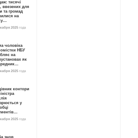
аж: тисячі
, ввезених для
и та громад
нилися на
ку…
екабря 2025
года
ма чоловіка
номістки НБУ
бляє на
жустановах як
ередник…
екабря 2025
года
цівник контори
іністра
клія
зрюється у
обці
ументів…
екабря 2025
года
ба знов