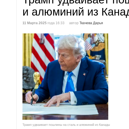
и алюминий из Кана
11 Марта 2025
года 16:33
автор
Ткачева Дарья
Трамп удваивает пошлины на сталь и алюминий из Канады