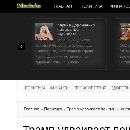
ГЛАВНАЯ
ПОЛИТИКА
ФИНАНС
Карина Доронченко
намагається
відновити...
Колишня подружка
молодого бізнесмена Олександра
COOSH
Слобоженка, який залишив Україну,
Аліна
Каріна Доронченко, намагається
відпус
відновити свою репутацію.
Заста
ПОЛИТИКА
ФИНАНСЫ
ПРОИСШЕСТВИЯ
ЗДОРОВЬ
Главная
»
Политика
»
Трамп удваивает пошлины на ст
Трамп удваивает по