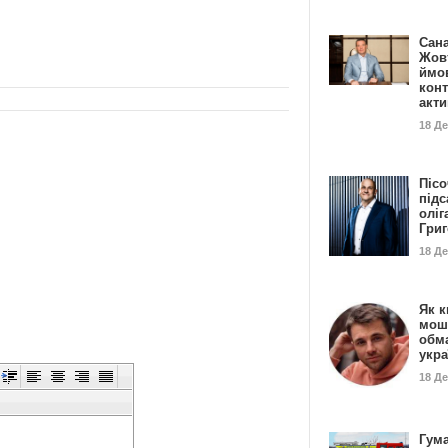
Сан
Жовт
ймо
конт
акт
18 Д
Пісо
підс
оліг
Гри
18 Д
Як к
мош
обм
укр
18 Д
Гума