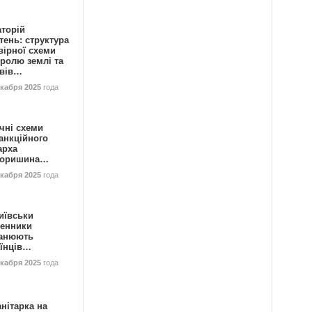
аторій
ень: структура
вірної схеми
ролю землі та
ивів…
екабря 2025
года
чні схеми
анкційного
арха
горишина…
екабря 2025
года
иївськи
енники
анюють
аїнців…
екабря 2025
года
нітарка на