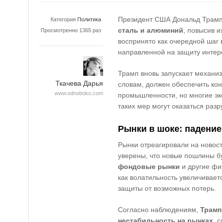
Президент США Дональд Трам
Категория
Политика
сталь и алюминий
, повысив 
Просмотренно 1365 раз
воспринято как очередной шаг в
направленной на защиту интер
Трамп вновь запускает механиз
Ткачева Дарья
словам, должен обеспечить ко
www.odnoboko.com
промышленности, но многие эк
таких мер могут оказаться ра
Рынки в шоке: падени
Рынки отреагировали на новос
уверены, что новые пошлины б
фондовые рынки
и другие фи
как волатильность увеличивает
защиты от возможных потерь.
Согласно наблюдениям,
Трамп
нестабильность на рынках
, 