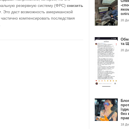
Оле
-спо
ральную резервную систему (ФРС)
снизить
яко
у
. Это даст возможность американской
олі
 частично компенсировать последствия
20 Д
.
Обм
та 
20 Д
Бло
про
їзди
без 
пра
18 Д