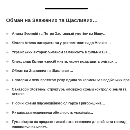
Обман на Зважених та Щасливих…
Алина Френдій та Петро Заставный улетіли на Ібицу…
Sisters Aroma використали у рекламі квитки до Москви…
Українських акторок обманом заманюють в фільми 18+…
Олександр Кізляр -спосіб життя, якому позаздрить олігарх…
Обман на Зважених та Щасливих…
Блогерка Алхім протягом року їздила за кермом без водійських пр
Санаторій Жовтень: структура ймовірної схеми контролю землі та
активів…
Пісочні схеми підсанкційного олігарха Григоришина…
Як київськи мошенники обманюють українців…
Гуманітарка на продаж: тисячі авто, ввезених для війни та громад
опинилися на ринку…