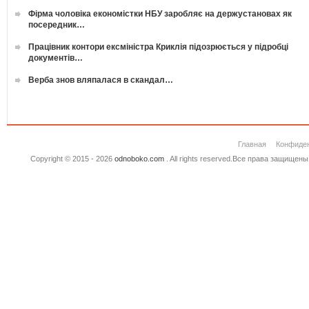
Фірма чоловіка економістки НБУ заробляє на держустановах як
посередник…
Працівник контори ексміністра Криклія підозрюється у підробці
документів…
Верба знов вляпалася в скандал…
Главная
Конфиде
Copyright © 2015 - 2026
odnoboko.com
. All rights reserved.Все права защище