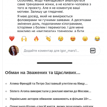
Обман на Зважених та Щасливих…
Алина Френдій та Петро Заставный улетіли на Ібицу…
Sisters Aroma використали у рекламі квитки до Москви…
Українських акторок обманом заманюють в фільми 18+…
Олександр Кізляр -спосіб життя, якому позаздрить олігарх…