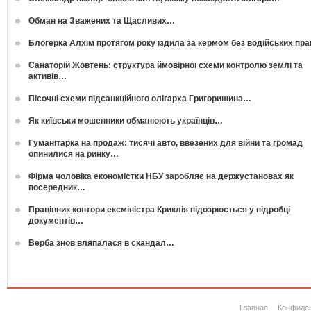
Обман на Зважених та Щасливих…
Блогерка Алхім протягом року їздила за кермом без водійських пр
Санаторій Жовтень: структура ймовірної схеми контролю землі та
активів…
Пісочні схеми підсанкційного олігарха Григоришина…
Як київськи мошенники обманюють українців…
Гуманітарка на продаж: тисячі авто, ввезених для війни та громад
опинилися на ринку…
Фірма чоловіка економістки НБУ заробляє на держустановах як
посередник…
Працівник контори ексміністра Криклія підозрюється у підробці
документів…
Верба знов вляпалася в скандал…
Главная
Конфиде