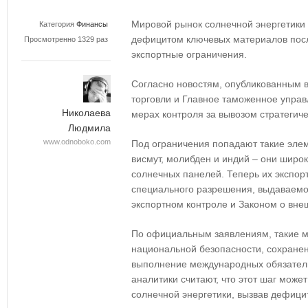
Мировой рынок солнечной энергетики
Категория
Финансы
дефицитом ключевых материалов посл
Просмотренно 1329 раз
экспортные ограничения.
Согласно новостям, опубликованным в
торговли и Главное таможенное упра
Николаева
мерах контроля за вывозом стратегич
Людмила
www.odnoboko.com
Под ограничения попадают такие элем
висмут, молибден и индий – они широк
солнечных панелей. Теперь их экспор
специального разрешения, выдаваемог
экспортном контроле и Законом о вне
По официальным заявлениям, такие 
национальной безопасности, сохранен
выполнение международных обязател
аналитики считают, что этот шаг може
солнечной энергетики, вызвав дефицит