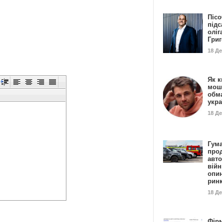
Пісо
підс
оліг
Гри
18 Д
Як к
мош
обм
укр
18 Д
Гума
прод
авто
війн
опи
рин
18 Д
Фір