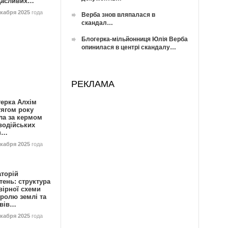
Щасливих…
екабря 2025
года
Верба знов вляпалася в
скандал…
Блогерка-мільйонниця Юлія Верба
опинилася в центрі скандалу…
РЕКЛАМА
герка Алхім
тягом року
ла за кермом
водійських
в…
екабря 2025
года
аторій
ень: структура
вірної схеми
ролю землі та
ивів…
екабря 2025
года