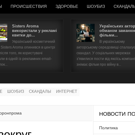
Ы
ПРОИСШЕСТВИЯ
ЗДОРОВЬЕ
ШОУБИЗ
СКАНДАЛ
Sisters Aroma
Українських акто
використали у рекламі
обманом заманюю
квитки до...
фільми...
Имя пользователя
Український косметичний
В українському
Sisters Aroma опинився в центрі
акторському середовищі спалаху
Пароль
після того, як користувачі
скандал. У соціальних мережах
ли в одній із рекламних email-
з'явилися пости від якоїсь компані
ок...
знімає фільм про війну в...
запомнить
Е
ШОУБИЗ
СКАНДАЛЫ
ИНТЕРНЕТ
Забыли пароль?
Забыли имя пользователя?
боронпрома
НОВОСТИ ПО
Политика
вокруг