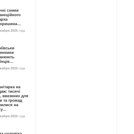
чні схеми
анкційного
арха
горишина…
екабря 2025
года
иївськи
енники
анюють
аїнців…
екабря 2025
года
нітарка на
аж: тисячі
, ввезених для
и та громад
нилися на
ку…
екабря 2025
года
ма чоловіка