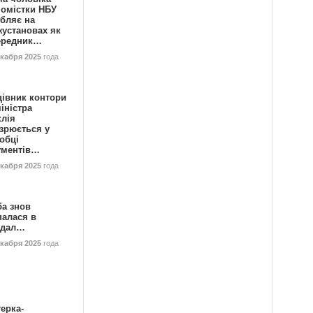
номістки НБУ
бляє на
жустановах як
ередник…
екабря 2025
года
цівник контори
іністра
клія
зрюється у
обці
ументів…
екабря 2025
года
ба знов
палася в
ндал…
екабря 2025
года
ерка-