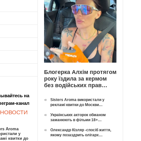
Блогерка Алхім протягом
року їздила за кермом
без водійських прав…
ывайтесь на
Sisters Aroma використали у
леграм-канал
рекламі квитки до Москви…
 НОВОСТИ
Українських акторок обманом
заманюють в фільми 18+…
ers Aroma
Олександр Кізляр -спосіб життя,
ористали у
якому позаздрить олігарх…
амі квитки до