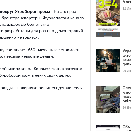
Мос
12 И
 вокруг Укроборонпрома
. На этот раз
м бронетранспортеры. Журналистам канала
ак называемые британские
и разработаны для разгона демонстраций
ершенно не годятся.
ну составляет
£30 тыс
яч,
плюс
стоимость
Укра
акт
рсу весьма немалые деньги.
зам
філ
зу обвинили канал Коломойского в заказном
06 И
Укроборонпром в неких своих целях.
правды – наверняка решит следствие, если
Оле
-спо
яко
олі
20 Д
Обм