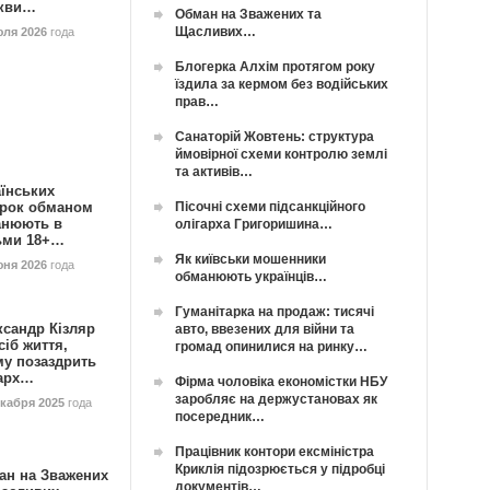
кви…
Обман на Зважених та
Щасливих…
юля 2026
года
Блогерка Алхім протягом року
їздила за кермом без водійських
прав…
Санаторій Жовтень: структура
ймовірної схеми контролю землі
та активів…
їнських
Пісочні схеми підсанкційного
орок обманом
анюють в
олігарха Григоришина…
ьми 18+…
Як київськи мошенники
юня 2026
года
обманюють українців…
Гуманітарка на продаж: тисячі
ксандр Кізляр
авто, ввезених для війни та
сіб життя,
громад опинилися на ринку…
му позаздрить
гарх…
Фірма чоловіка економістки НБУ
заробляє на держустановах як
екабря 2025
года
посередник…
Працівник контори ексміністра
Криклія підозрюється у підробці
ан на Зважених
документів…