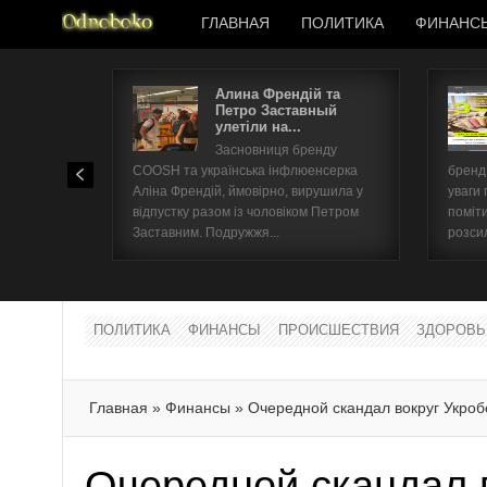
ГЛАВНАЯ
ПОЛИТИКА
ФИНАНС
Алина Френдій та
Петро Заставный
улетіли на...
Засновниця бренду
COOSH та українська інфлюенсерка
бренд 
Аліна Френдій, ймовірно, вирушила у
уваги 
відпустку разом із чоловіком Петром
поміти
Заставним. Подружжя...
розсил
ПОЛИТИКА
ФИНАНСЫ
ПРОИСШЕСТВИЯ
ЗДОРОВЬ
Главная
»
Финансы
»
Очередной скандал вокруг Укро
Очередной скандал 