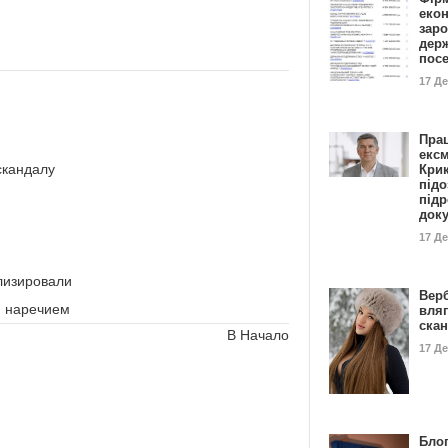
еко
заро
дер
пос
17 Д
Пра
ексм
скандалу
Кри
підо
підр
док
17 Д
лизировали
Вер
м наречием
вля
ска
В Начало
17 Д
Блог