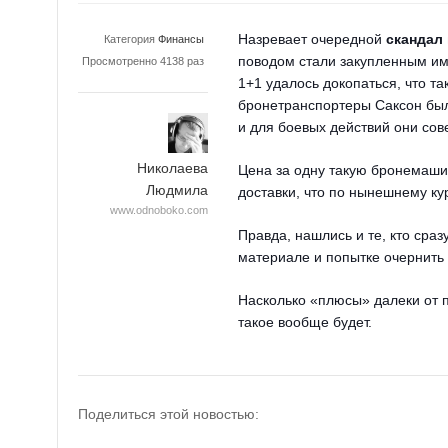
Назревает очередной
скандал
Категория
Финансы
поводом стали закупленным и
Просмотренно 4138 раз
1+1 удалось докопаться, что т
бронетранспортеры Саксон был
и для боевых действий они сов
Николаева
Цена за одну такую бронемаши
Людмила
доставк
и
,
что по нынешнему ку
www.odnoboko.com
Правда, нашлись и те, кто сра
материале и попытке очернить 
Насколько «плюсы» далеки от 
такое вообще будет.
Поделиться этой новостью: