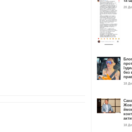
та 
20 Д
Бло
про
їзди
без 
пра
18 Д
Сан
Жовт
ймо
конт
акт
18 Д