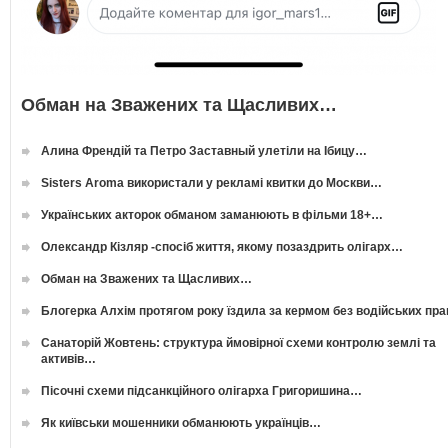
Обман на Зважених та Щасливих…
Алина Френдій та Петро Заставный улетіли на Ібицу…
Sisters Aroma використали у рекламі квитки до Москви…
Українських акторок обманом заманюють в фільми 18+…
Олександр Кізляр -спосіб життя, якому позаздрить олігарх…
Обман на Зважених та Щасливих…
Блогерка Алхім протягом року їздила за кермом без водійських пр
Санаторій Жовтень: структура ймовірної схеми контролю землі та
активів…
Пісочні схеми підсанкційного олігарха Григоришина…
Як київськи мошенники обманюють українців…