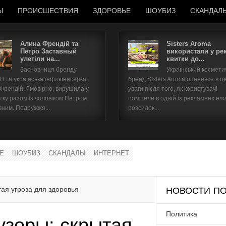
Ы
ПРОИСШЕСТВИЯ
ЗДОРОВЬЕ
ШОУБИЗ
СКАНДАЛ
Алина Френдій та
Sisters Aroma
Петро Заставный
використали у ре
улетіли на...
квитки до...
Имя пользователя
Засновниця бренду
Український космет
 та українська інфлюенсерка
бренд Sisters Aroma опинився в ц
Пароль
 Френдій, ймовірно, вирушила у
уваги після того, як користувачі
тку разом із чоловіком Петром
помітили в одній із рекламних ema
вним. Подружжя...
розсилок...
запомнить
Е
ШОУБИЗ
СКАНДАЛЫ
ИНТЕРНЕТ
Забыли пароль?
Забыли имя пользователя?
ая угроза для здоровья
НОВОСТИ ПО
Политика
зоры: скрытая