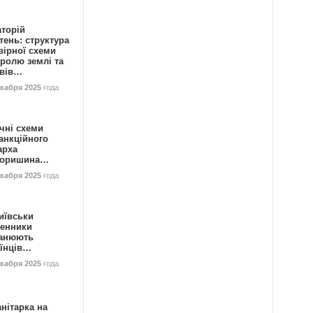
аторій
ень: структура
вірної схеми
ролю землі та
ивів…
екабря 2025
года
чні схеми
анкційного
арха
горишина…
екабря 2025
года
иївськи
енники
анюють
аїнців…
екабря 2025
года
нітарка на