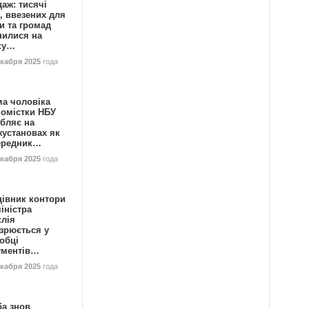
аж: тисячі
, ввезених для
и та громад
нилися на
ку…
екабря 2025
года
ма чоловіка
номістки НБУ
бляє на
жустановах як
ередник…
екабря 2025
года
цівник контори
іністра
клія
зрюється у
обці
ументів…
екабря 2025
года
ба знов