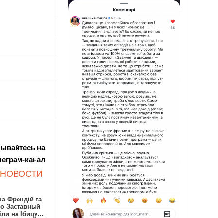
ывайтесь на
леграм-канал
 НОВОСТИ
а Френдій та
ро Заставный
іли на Ібицу…