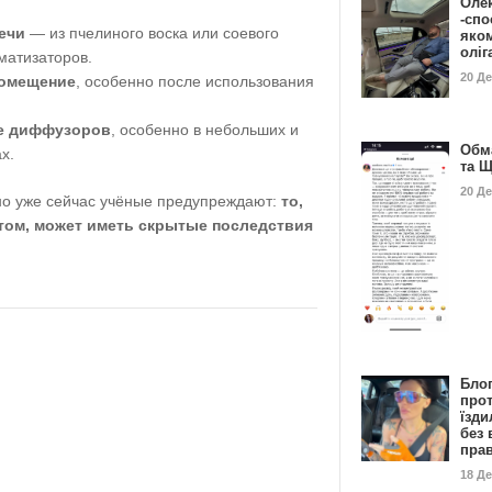
Оле
-спо
ечи
— из пчелиного воска или соевого
яко
олі
матизаторов.
20 Д
помещение
, особенно после использования
е диффузоров
, особенно в небольших и
Обм
х.
та 
20 Д
но уже сейчас учёные предупреждают:
то,
том, может иметь скрытые последствия
Бло
про
їзди
без 
пра
18 Д