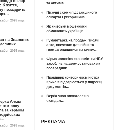
ксандр Кізляр
та активів…
сіб життя,
му позаздрить
Пісочні схеми підсанкційного
гарх…
олігарха Григоришина…
екабря 2025
года
Як київськи мошенники
обманюють українців…
ан на Зважених
Гуманітарка на продаж: тисячі
Щасливих…
авто, ввезених для війни та
громад опинилися на ринку…
екабря 2025
года
Фірма чоловіка економістки НБУ
заробляє на держустановах як
посередник…
Працівник контори ексміністра
Криклія підозрюється у підробці
документів…
Верба знов вляпалася в
скандал…
герка Алхім
тягом року
ла за кермом
водійських
в…
РЕКЛАМА
екабря 2025
года