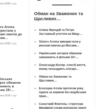
юля 2026
года
Обман на Зважених та
Щасливих…
ers Aroma
Алина Френдій та Петро
ористали у
Заставный улетіли на Ібицу…
амі квитки до
кви…
Sisters Aroma використали у
юля 2026
года
рекламі квитки до Москви…
Українських акторок обманом
заманюють в фільми 18+…
Олександр Кізляр -спосіб життя,
якому позаздрить олігарх…
Обман на Зважених та
їнських
Щасливих…
орок обманом
анюють в
Блогерка Алхім протягом року
ьми 18+…
їздила за кермом без водійських
юня 2026
года
прав…
Санаторій Жовтень: структура
ймовірної схеми контролю землі