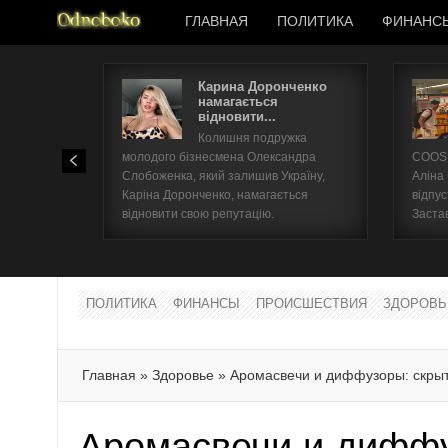
ГЛАВНАЯ
ПОЛИТИКА
ФИНАНС
Карина Доронченко
намагається
відновити...
Колишня подружка
молодого бізнесмена Олександра
COOSH
Слобоженка, який залишив Україну,
Аліна
Каріна Доронченко, намагається
відпус
відновити свою репутацію.
Заста
ПОЛИТИКА
ФИНАНСЫ
ПРОИСШЕСТВИЯ
ЗДОРОВЬ
Главная
»
Здоровье
»
Аромасвечи и диффузоры: скрыт
Аромасвечи и диффу