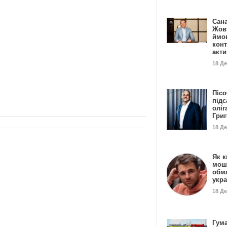
Сан
Жовт
ймо
конт
акт
18 Д
Пісо
підс
оліг
Гри
18 Д
Як к
мош
обм
укр
18 Д
Гума