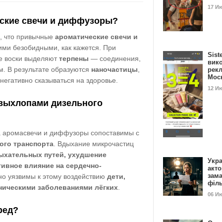
17 И
ские свечи и диффузоры?
, что привычные
ароматические свечи и
ими безобидными, как кажется. При
Sist
е воски выделяют
терпены
— соединения,
вик
м. В результате образуются
наночастицы
,
рекл
Мос
негативно сказываться на здоровье.
12 И
выхлопами дизельного
а аромасвечи и диффузоры сопоставимы с
ого транспорта
. Вдыхание микрочастиц
ыхательных путей, ухудшение
Укра
тивное влияние на сердечно-
акт
зам
но уязвимы к этому воздействию
дети,
філ
ническими заболеваниями лёгких
.
06 И
ред?