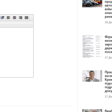
прод
авто
війн
опи
рин
18 Д
Фір
еко
заро
дер
пос
17 Д
Пра
ексм
Кри
підо
підр
док
17 Д
Вер