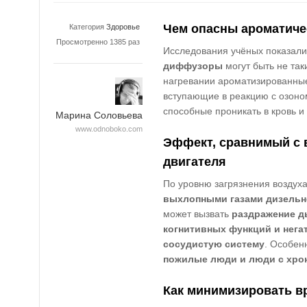
Чем опасны ароматиче
Категория
Здоровье
Просмотренно 1385 раз
Исследования учёных показали
диффузоры
могут быть не так
нагревании ароматизированны
вступающие в реакцию с озоно
способные проникать в кровь и 
Марина Соловьева
www.odnoboko.com
Эффект, сравнимый с 
двигателя
По уровню загрязнения воздух
выхлопными газами дизельн
может вызвать
раздражение д
когнитивных функций и нега
сосудистую систему
. Особен
пожилые люди и люди с хро
Как минимизировать в