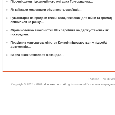
Пісочні схеми підсанкційного олігарха Григоришина…
Як київськи мошенники обманюють українців…
Гуманітарка на продаж: тисячі авто, ввезених для війни та громад
опинилися на ринку…
Фірма чоловіка економістки НБУ заробляє на держустановах як
посередник…
Працівник контори ексміністра Криклія підозрюється у підробці
документів…
Верба знов вляпалася в скандал…
Главная
Конфиде
Copyright © 2015 - 2026
odnoboko.com
. All rights reserved.Все права защище