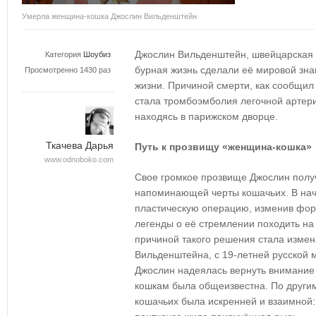
Умерла женщина-кошка Джослин Вильденштейн
Джослин Вильденштейн, швейцарская с
Категория
Шоубиз
бурная жизнь сделали её мировой зна
Просмотренно 1430 раз
жизни. Причиной смерти, как сообщил
стала тромбоэмболия легочной артери
находясь в парижском дворце.
Ткачева Дарья
Путь к прозвищу «женщина-кошка»
www.odnoboko.com
Свое громкое прозвище Джослин полу
напоминающей черты кошачьих. В нач
пластическую операцию, изменив форм
легенды о её стремлении походить на 
причиной такого решения стала изме
Вильденштейна, с 19-летней русской
Джослин надеялась вернуть внимание 
кошкам была общеизвестна. По другим
кошачьих была искренней и взаимной: