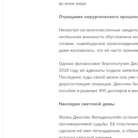
во всем мире.
Отрицание хирургического прошло
Несмотря на многочисленные свидетел
необычная внешность обусловлена иск
словам, «швейцарское происхождение
даже жаловалась, что её часто приним
Однако финансовое благополучие Джо
2018 году её адвокаты подали заявлен
Последние годы своей жизни она уже 
дорогостоящие операции. Джослин бы
пособие в размере 900 долларов в ме
Наследие светской дивы
Жизнь Джослин Вильденштейн останет
противоречивой судьбы. Её пластичес
сделали её имя легендарным, а обра
истории светской хроники.