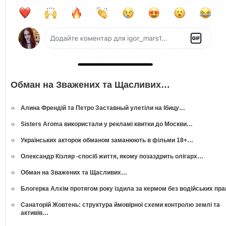
Обман на Зважених та Щасливих…
Алина Френдій та Петро Заставный улетіли на Ібицу…
Sisters Aroma використали у рекламі квитки до Москви…
Українських акторок обманом заманюють в фільми 18+…
Олександр Кізляр -спосіб життя, якому позаздрить олігарх…
Обман на Зважених та Щасливих…
Блогерка Алхім протягом року їздила за кермом без водійських пр
Санаторій Жовтень: структура ймовірної схеми контролю землі та
активів…