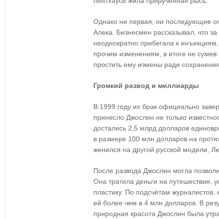
пентхаусе жила приручённая рысь.
Однако ни первая, ни последующие о
Алека. Бизнесмен рассказывал, что за
неоднократно прибегала к инъекциям,
прочим изменениям, в итоге не сумев 
простить ему измены ради сохранения
Громкий развод и миллиарды
В 1999 году их брак официально заве
принесло Джослин не только известнос
достались 2,5 млрд долларов единовр
в размере 100 млн долларов на протяж
женился на другой русской модели, Л
После развода Джослин могла позволи
Она тратила деньги на путешествия, 
пластику. По подсчётам журналистов,
ей более чем в 4 млн долларов. В рез
природная красота Джослин была утра