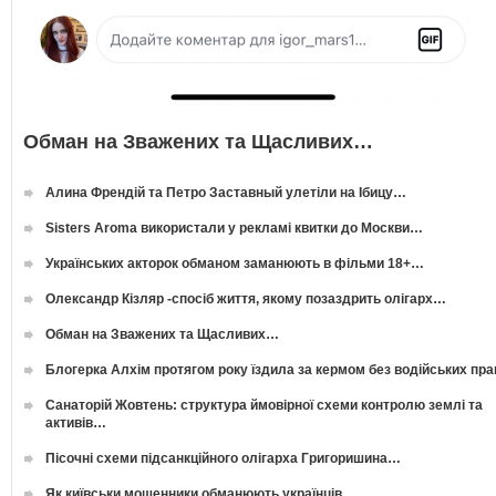
Обман на Зважених та Щасливих…
Алина Френдій та Петро Заставный улетіли на Ібицу…
Sisters Aroma використали у рекламі квитки до Москви…
Українських акторок обманом заманюють в фільми 18+…
Олександр Кізляр -спосіб життя, якому позаздрить олігарх…
Обман на Зважених та Щасливих…
Блогерка Алхім протягом року їздила за кермом без водійських пр
Санаторій Жовтень: структура ймовірної схеми контролю землі та
активів…
Пісочні схеми підсанкційного олігарха Григоришина…
Як київськи мошенники обманюють українців…