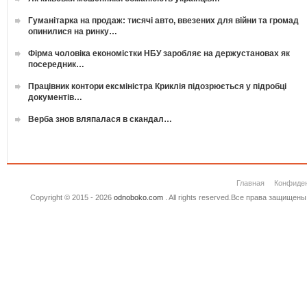
Гуманітарка на продаж: тисячі авто, ввезених для війни та громад
опинилися на ринку…
Фірма чоловіка економістки НБУ заробляє на держустановах як
посередник…
Працівник контори ексміністра Криклія підозрюється у підробці
документів…
Верба знов вляпалася в скандал…
Главная
Конфиде
Copyright © 2015 - 2026
odnoboko.com
. All rights reserved.Все права защище