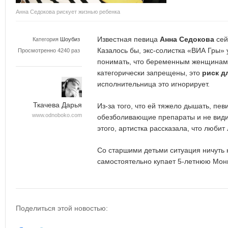
Анна Седокова рискует жизнью ребенка
Известная певица
Анна Седокова
сей
Категория
Шоубиз
Казалось бы, экс-солистка «ВИА Гры»
Просмотренно 4240 раз
понимать, что беременным женщинам
категорически запрещены, это
риск д
исполнительница это игнорирует.
Ткачева Дарья
Из-за того, что ей тяжело дышать, пев
www.odnoboko.com
обезболивающие препараты и не видит
этого, артистка рассказала, что любит
Со старшими детьми ситуация ничуть 
самостоятельно купает 5-летнюю Мони
Поделиться этой новостью: