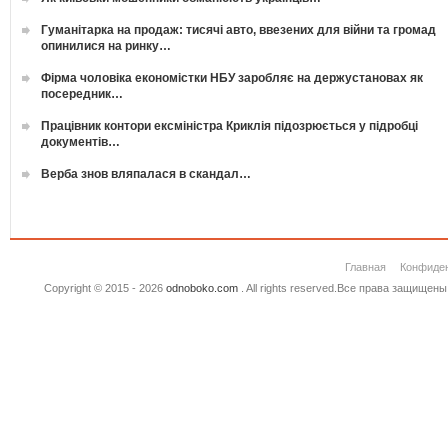
Гуманітарка на продаж: тисячі авто, ввезених для війни та громад
опинилися на ринку…
Фірма чоловіка економістки НБУ заробляє на держустановах як
посередник…
Працівник контори ексміністра Криклія підозрюється у підробці
документів…
Верба знов вляпалася в скандал…
Главная
Конфиде
Copyright © 2015 - 2026
odnoboko.com
. All rights reserved.Все права защище