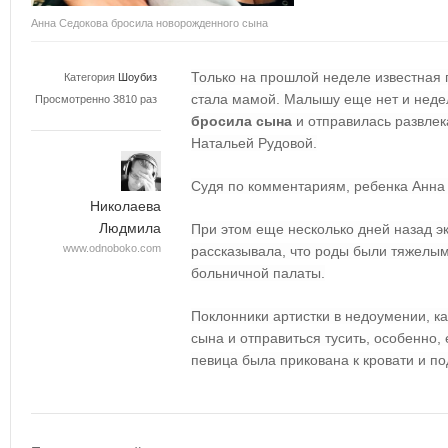
Анна Седокова бросила новорожденного сына
Только на прошлой неделе известная
Категория
Шоубиз
стала мамой. Малышу еще нет и недел
Просмотренно 3810 раз
бросила сына
и отправилась развлек
Натальей Рудовой.
Судя по комментариям, ребенка Анна
Николаева
Людмила
При этом еще несколько дней назад э
www.odnoboko.com
рассказывала, что роды были тяжелы
больничной палаты.
Поклонники артистки в недоумении, к
сына и отправиться тусить, особенно,
певица была прикована к кровати и п