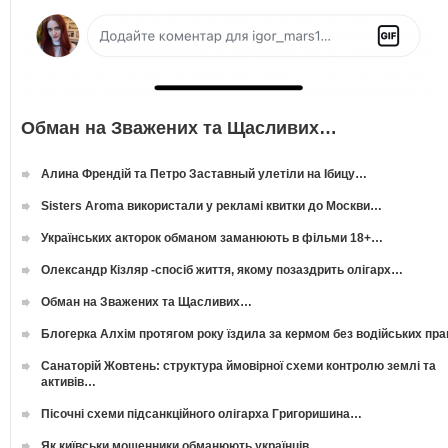
Обман на Зважених та Щасливих…
Алина Френдій та Петро Заставный улетіли на Ібицу…
Sisters Aroma використали у рекламі квитки до Москви…
Українських акторок обманом заманюють в фільми 18+…
Олександр Кізляр -спосіб життя, якому позаздрить олігарх…
Обман на Зважених та Щасливих…
Блогерка Алхім протягом року їздила за кермом без водійських пр
Санаторій Жовтень: структура ймовірної схеми контролю землі та
активів…
Пісочні схеми підсанкційного олігарха Григоришина…
Як київськи мошенники обманюють українців…