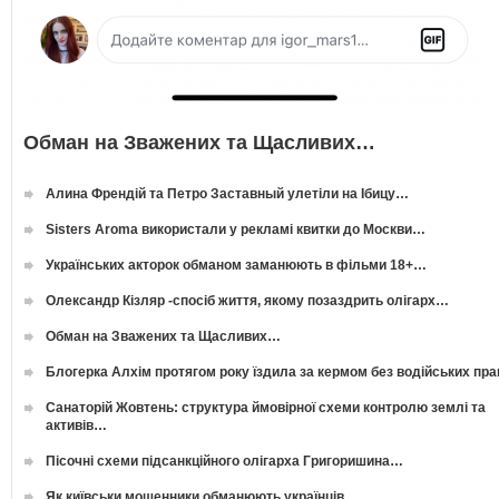
Обман на Зважених та Щасливих…
Алина Френдій та Петро Заставный улетіли на Ібицу…
Sisters Aroma використали у рекламі квитки до Москви…
Українських акторок обманом заманюють в фільми 18+…
Олександр Кізляр -спосіб життя, якому позаздрить олігарх…
Обман на Зважених та Щасливих…
Блогерка Алхім протягом року їздила за кермом без водійських пр
Санаторій Жовтень: структура ймовірної схеми контролю землі та
активів…
Пісочні схеми підсанкційного олігарха Григоришина…
Як київськи мошенники обманюють українців…