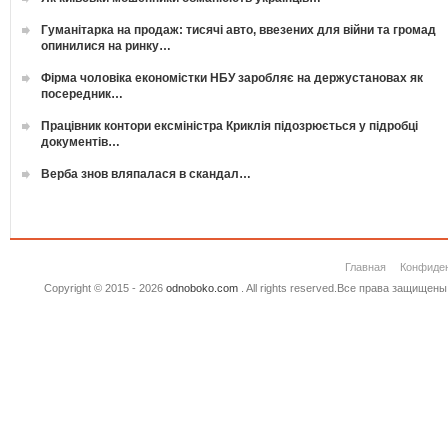
Гуманітарка на продаж: тисячі авто, ввезених для війни та громад
опинилися на ринку…
Фірма чоловіка економістки НБУ заробляє на держустановах як
посередник…
Працівник контори ексміністра Криклія підозрюється у підробці
документів…
Верба знов вляпалася в скандал…
Главная
Конфиде
Copyright © 2015 - 2026
odnoboko.com
. All rights reserved.Все права защище