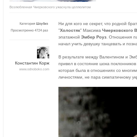
Возлюбленная Чмерковского ужаснула целлюлитом
Ни для кого не секрет, что родной бра
Категория
Шоубиз
"
Холостяк
" Максима
Чмерковского 
Просмотренно 4724 раз
эпатажной
Эмбер Роуз
. Отношения па
начал учить девушку танцевать и позн
В результате между Валентином и Эмб
Константин Корж
привел в состояние шока поклонников
www.odnoboko.com
которая была в отношениях со многи
личностями, не пара симпатичному ук