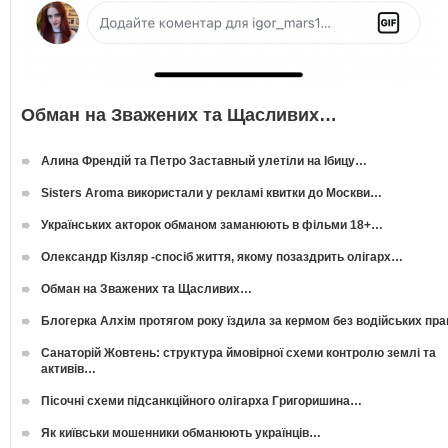
Обман на Зважених та Щасливих…
Алина Френдій та Петро Заставный улетіли на Ібицу…
Sisters Aroma використали у рекламі квитки до Москви…
Українських акторок обманом заманюють в фільми 18+…
Олександр Кізляр -спосіб життя, якому позаздрить олігарх…
Обман на Зважених та Щасливих…
Блогерка Алхім протягом року їздила за кермом без водійських пр
Санаторій Жовтень: структура ймовірної схеми контролю землі та
активів…
Пісочні схеми підсанкційного олігарха Григоришина…
Як київськи мошенники обманюють українців…