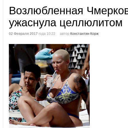
Возлюбленная Чмерков
ужаснула целлюлитом
02 Февраля 2017
года 10:22
автор
Константин Корж