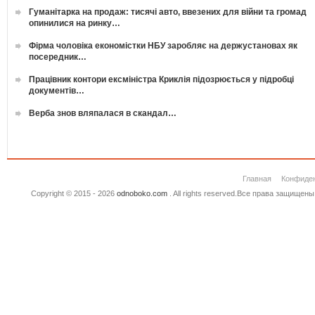
Гуманітарка на продаж: тисячі авто, ввезених для війни та громад
опинилися на ринку…
Фірма чоловіка економістки НБУ заробляє на держустановах як
посередник…
Працівник контори ексміністра Криклія підозрюється у підробці
документів…
Верба знов вляпалася в скандал…
Главная
Конфиде
Copyright © 2015 - 2026
odnoboko.com
. All rights reserved.Все права защище