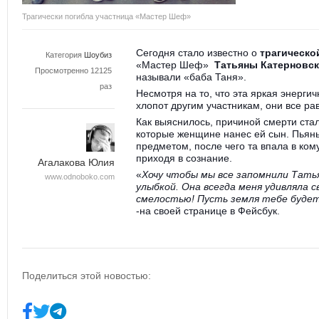
Трагически погибла участница «Мастер Шеф»
Сегодня стало известно о
трагическо
Категория
Шоубиз
«Мастер Шеф»
Татьяны Катерновс
Просмотренно 12125
называли «баба Таня».
раз
Несмотря на то, что эта яркая энерг
хлопот другим участникам, они все ра
Как выяснилось, причиной смерти ста
которые женщине нанес ей сын. Пьян
предметом, после чего та впала в ком
приходя в сознание.
Агалакова Юлия
«
Хочу чтобы мы все запомнили Татья
www.odnoboko.com
улыбкой. Она всегда меня удивляла
смелостью! Пусть земля тебе буде
-
на своей странице в Фейсбук.
Поделиться этой новостью: