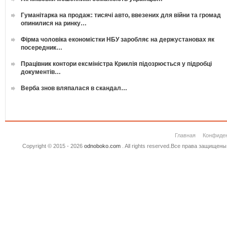
Гуманітарка на продаж: тисячі авто, ввезених для війни та громад
опинилися на ринку…
Фірма чоловіка економістки НБУ заробляє на держустановах як
посередник…
Працівник контори ексміністра Криклія підозрюється у підробці
документів…
Верба знов вляпалася в скандал…
Главная
Конфиде
Copyright © 2015 - 2026
odnoboko.com
. All rights reserved.Все права защище