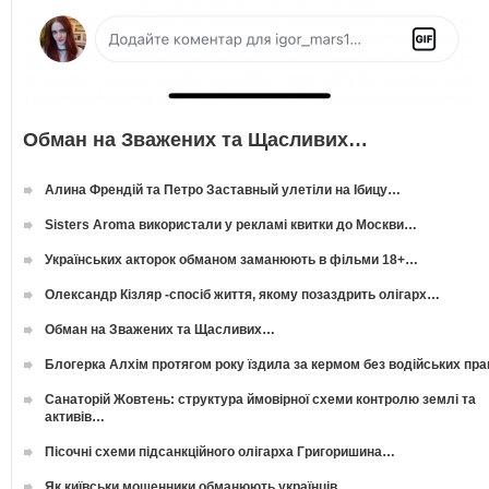
Обман на Зважених та Щасливих…
Алина Френдій та Петро Заставный улетіли на Ібицу…
Sisters Aroma використали у рекламі квитки до Москви…
Українських акторок обманом заманюють в фільми 18+…
Олександр Кізляр -спосіб життя, якому позаздрить олігарх…
Обман на Зважених та Щасливих…
Блогерка Алхім протягом року їздила за кермом без водійських пр
Санаторій Жовтень: структура ймовірної схеми контролю землі та
активів…
Пісочні схеми підсанкційного олігарха Григоришина…
Як київськи мошенники обманюють українців…