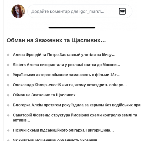
Обман на Зважених та Щасливих…
Алина Френдій та Петро Заставный улетіли на Ібицу…
Sisters Aroma використали у рекламі квитки до Москви…
Українських акторок обманом заманюють в фільми 18+…
Олександр Кізляр -спосіб життя, якому позаздрить олігарх…
Обман на Зважених та Щасливих…
Блогерка Алхім протягом року їздила за кермом без водійських пр
Санаторій Жовтень: структура ймовірної схеми контролю землі та
активів…
Пісочні схеми підсанкційного олігарха Григоришина…
Як київськи мошенники обманюють українців…