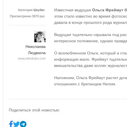
Известная ведущая
Ольга Фреймут 
Категория
Шоубиз
этом стало известно во время фотосе
Просмотренно 3870 раз
давала в конце прошлого рода журна
Ведущая тщательно скрывала под ра
интересное положение, однако правда
Николаева
Людмила
О возлюбленном Ольги, который и ст
www.odnoboko.com
информации мало. Фреймут тщательно
вмешательства даже коллег журналист
Напомним, Ольга Фреймут растит дочь
отношениях с британцем Нилом.
Поделиться этой новостью: