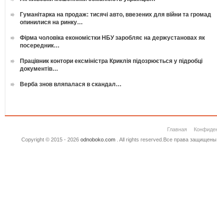
Гуманітарка на продаж: тисячі авто, ввезених для війни та громад
опинилися на ринку…
Фірма чоловіка економістки НБУ заробляє на держустановах як
посередник…
Працівник контори ексміністра Криклія підозрюється у підробці
документів…
Верба знов вляпалася в скандал…
Главная
Конфиде
Copyright © 2015 - 2026
odnoboko.com
. All rights reserved.Все права защище