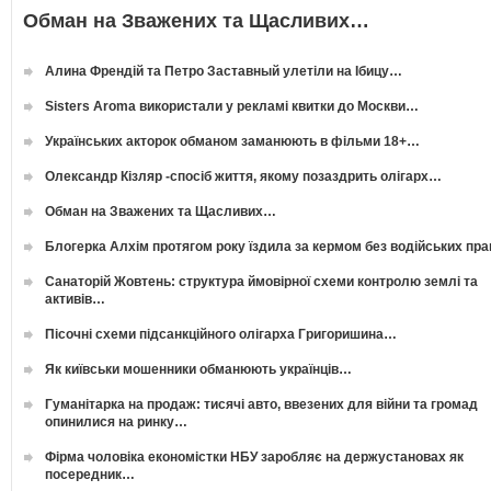
Обман на Зважених та Щасливих…
Алина Френдій та Петро Заставный улетіли на Ібицу…
Sisters Aroma використали у рекламі квитки до Москви…
Українських акторок обманом заманюють в фільми 18+…
Олександр Кізляр -спосіб життя, якому позаздрить олігарх…
Обман на Зважених та Щасливих…
Блогерка Алхім протягом року їздила за кермом без водійських пр
Санаторій Жовтень: структура ймовірної схеми контролю землі та
активів…
Пісочні схеми підсанкційного олігарха Григоришина…
Як київськи мошенники обманюють українців…
Гуманітарка на продаж: тисячі авто, ввезених для війни та громад
опинилися на ринку…
Фірма чоловіка економістки НБУ заробляє на держустановах як
посередник…