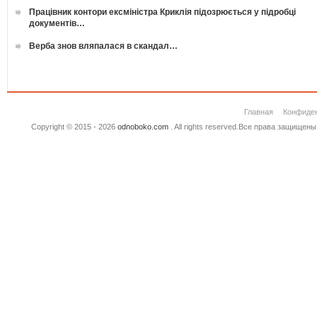
Працівник контори ексміністра Криклія підозрюється у підробці
документів…
Верба знов вляпалася в скандал…
Главная
Конфиде
Copyright © 2015 - 2026
odnoboko.com
. All rights reserved.Все права защище