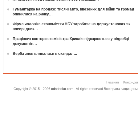
Гуманітарка на продаж: тисячі авто, ввезених для війни та громад
опинилися на ринку…
Фірма чоловіка економістки НБУ заробляє на держустановах як
посередник…
Працівник контори ексміністра Криклія підозрюється у підробці
документів…
Верба знов вляпалася в скандал…
Главная
Конфиде
Copyright © 2015 - 2026
odnoboko.com
. All rights reserved.Все права защище