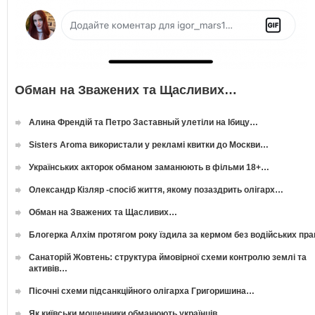
Обман на Зважених та Щасливих…
Алина Френдій та Петро Заставный улетіли на Ібицу…
Sisters Aroma використали у рекламі квитки до Москви…
Українських акторок обманом заманюють в фільми 18+…
Олександр Кізляр -спосіб життя, якому позаздрить олігарх…
Обман на Зважених та Щасливих…
Блогерка Алхім протягом року їздила за кермом без водійських пр
Санаторій Жовтень: структура ймовірної схеми контролю землі та
активів…
Пісочні схеми підсанкційного олігарха Григоришина…
Як київськи мошенники обманюють українців…