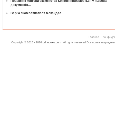
Працівник контори ексміністра Криклія підозрюється у підробці
документів…
Верба знов вляпалася в скандал…
Главная
Конфиде
Copyright © 2015 - 2026
odnoboko.com
. All rights reserved.Все права защище