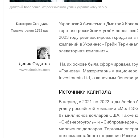
Дмитрий Коваленко: от российского угля к украинскому зерну
Украинский бизнесмен Дмитрий Ковале
Категория
Скандалы
торговле российским углём через шве
Просмотренно 1753 раз
2023 году реинвестировал средства в
компаний в Украине: «Грейн Термина
элеваторная компания».
Денис Федотов
На их основе была сформирована гр
www.odnoboko.com
«Гранова». Мажоритарным акционером
Investments Ltd, а конечным бенефиц
Источники капитала
В период с 2021 по 2022 годы Adelon
угля у российской компании «МелТЭК»
87 миллионов долларов США. Также к
«Сибэнергоуголь» и «Сибпромнедра»,
миллионов долларов. Торговые опера
полномасштабного вторжения России в